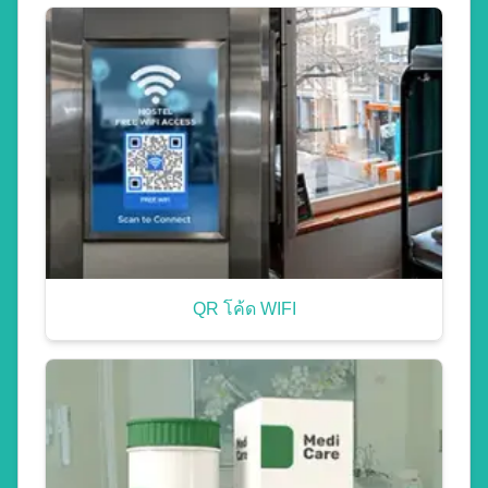
QR โค้ด WIFI