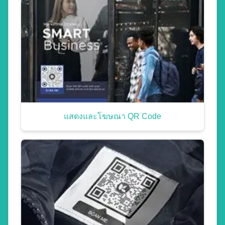
แสดงและโฆษณา QR Code