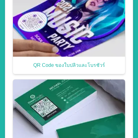
QR Code ของใบปลิวและโบรชัวร์