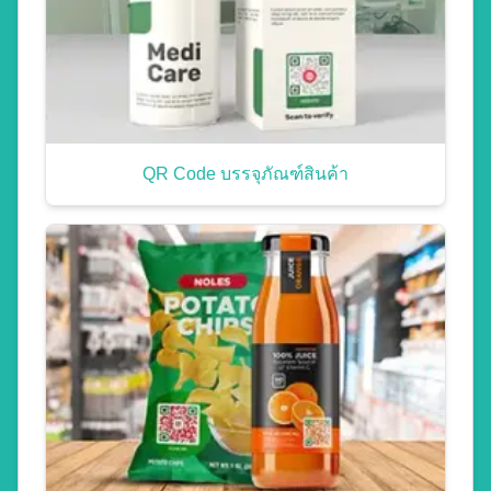
QR Code บรรจุภัณฑ์สินค้า