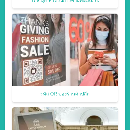
รหัส QR สำหรับการค้าอีคอมเมิร์ซ
รหัส QR ของร้านค้าปลีก