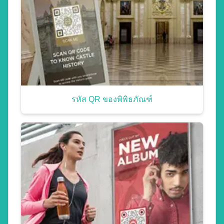
รหัส QR ของพิพิธภัณฑ์