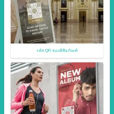
รหัส QR ของพิพิธภัณฑ์