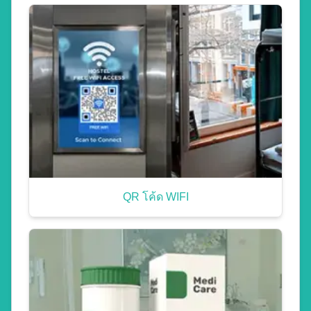
QR โค้ด WIFI