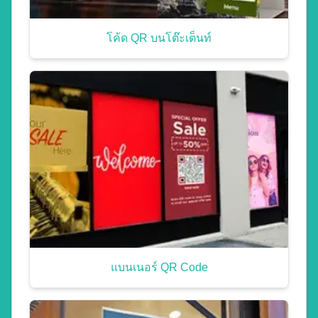
โค้ด QR บนโต๊ะเต็นท์
แบนเนอร์ QR Code