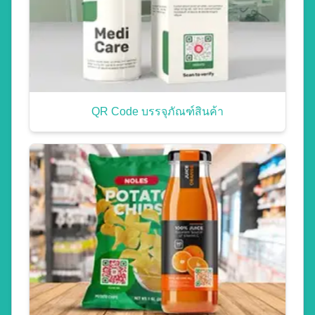
QR Code บรรจุภัณฑ์สินค้า