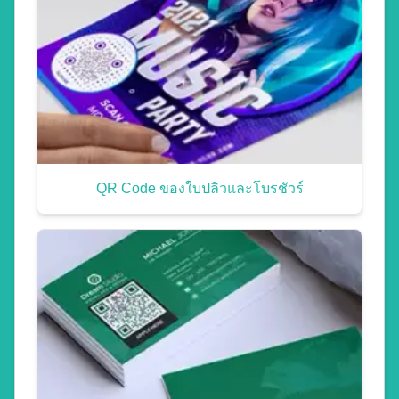
QR Code ของใบปลิวและโบรชัวร์