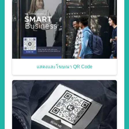
แสดงและโฆษณา QR Code