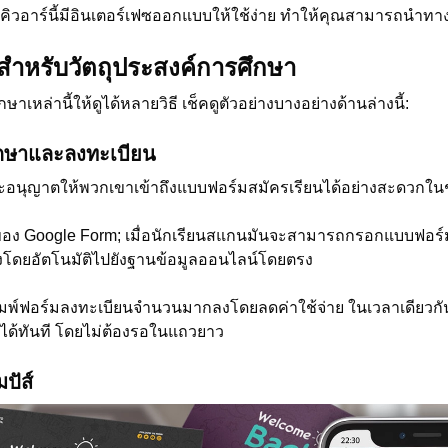
ิวอาร์นี้มีอินเตอร์เฟซออกแบบให้ใช้ง่าย ทำให้คุณสามารถนำทาง
สำหรับวัตถุประสงค์การศึกษา
าเหล่านี้ให้ดูได้หลายวิธี เช็คดูตัวอย่างบางอย่างด้านล่างนี้:
กษาและลงทะเบียน
ละอนุญาตให้พวกเขาเข้าถึงแบบฟอร์มสมัครเรียนได้อย่างสะดวกในช
ของ Google Form; เมื่อนักเรียนสแกนมันจะสามารถกรอกแบบฟอร์
งโดยอัตโนมัติไปยังฐานข้อมูลออนไลน์โดยตรง
ิมพ์ฟอร์มลงทะเบียนจำนวนมากลงโดยลดค่าใช้จ่าย ในเวลาเดียวกัน ม
ด้ทันที โดยไม่ต้องรอในแถวยาว
ปัส์