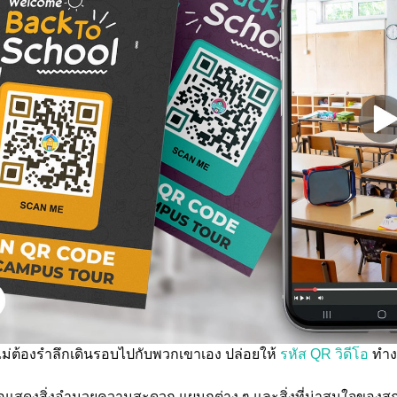
ม่ต้องรำลึกเดินรอบไปกับพวกเขาเอง ปล่อยให้
รหัส QR วิดีโอ
ทำง
่อแสดงสิ่งอำนวยความสะดวก แผนกต่าง ๆ และสิ่งที่น่าสนใจของสถานท