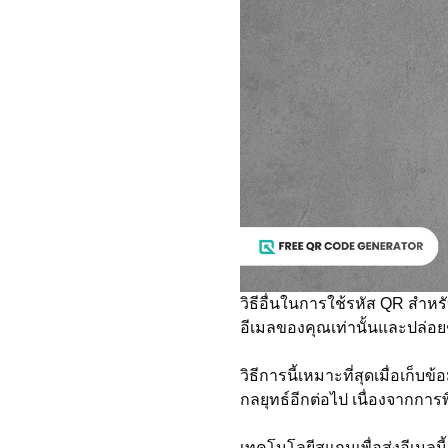
วิธีอื่นในการใช้รหัส QR สำหร
อีเมลของคุณเท่านั้นและปล่อยช
วิธีการนี้เหมาะที่สุดเมื่อเก็บ
กลยุทธ์อีกต่อไป เนื่องจากการ
เทคโนโลยีสแกนเพื่อส่งอีเมลนี้จ