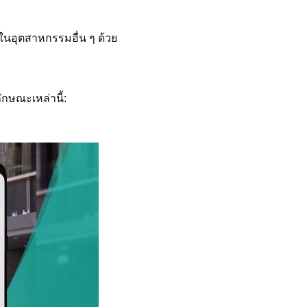
นอุตสาหกรรมอื่น ๆ ด้วย
ลักษณะเหล่านี้: