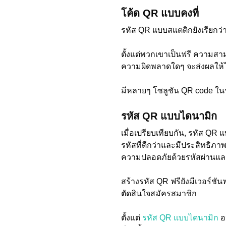
โค้ด QR แบบคงที่
รหัส QR แบบ​สแตติกยังเรียกว
ตั้งแต่พวกเขาเป็นฟรี ความสา
ความผิดพลาดใดๆ จะส่งผลให้โค
มีหลายๆ โซลูชัน QR code ในร
รหัส QR แบบไดนามิก
เมื่อเปรียบเทียบกัน, รหัส QR 
รหัสที่ดีกว่าและมีประสิทธิภ
ความปลอดภัยด้วยรหัสผ่านแล
สร้างรหัส QR ฟรียังมีเวอร์ชั
ตัดสินใจสมัครสมาชิก
ตั้งแต่
รหัส QR แบบไดนามิก
อ