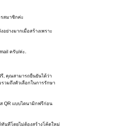
สมาชิก​ค่ะ​
ังอย่างมากเมื่อสร้างเพราะ
ail ครับ/ค่ะ.
ฟรี, คุณสามารถยืนยันได้ว่า
ติมรวมถึงตัวเลือกในการรักษา
รหัส QR แบบไดนามิกฟรีก่อน
ด้ทันทีโดยไม่ต้องสร้างโค้ดใหม่