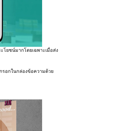
มีประโยชน์มากโดยเฉพาะเมื่อส่ง
ะต่อมากรอกในกล่องข้อความด้วย