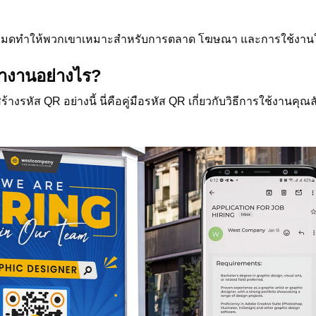
ทั้งหมดทำให้พวกเขาเหมาะสำหรับการตลาด โฆษณา และการใช้งานใ
ำงานอย่างไร?
างรหัส QR อย่างนี้ นี่คือคู่มือรหัส QR เกี่ยวกับวิธีการใช้งานคุณ