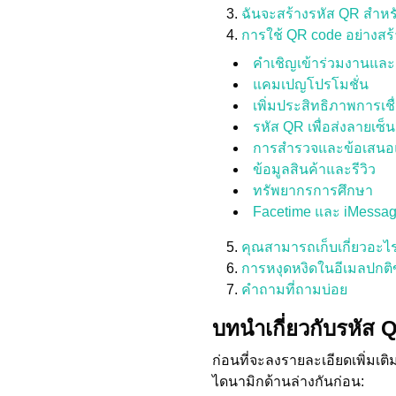
ฉันจะสร้างรหัส QR สำหรั
การใช้ QR code อย่างสร
คำเชิญเข้าร่วมงานและ
แคมเปญโปรโมชั่น
เพิ่มประสิทธิภาพการเชื
รหัส QR เพื่อส่งลายเซ็น
การสำรวจและข้อเสน
ข้อมูลสินค้าและรีวิว
ทรัพยากรการศึกษา
Facetime และ iMessa
คุณสามารถเก็บเกี่ยวอะไ
การหงุดหงิดในอีเมลปกติ
คำถามที่ถามบ่อย
บทนำเกี่ยวกับรหัส
ก่อนที่จะลงรายละเอียดเพิ่มเติ
ไดนามิกด้านล่างกันก่อน: