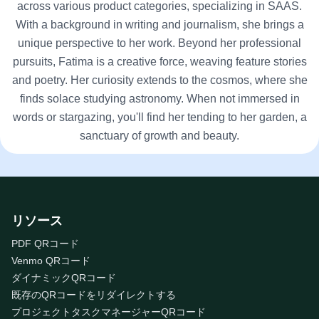
across various product categories, specializing in SAAS.
With a background in writing and journalism, she brings a
unique perspective to her work. Beyond her professional
pursuits, Fatima is a creative force, weaving feature stories
and poetry. Her curiosity extends to the cosmos, where she
finds solace studying astronomy. When not immersed in
words or stargazing, you'll find her tending to her garden, a
sanctuary of growth and beauty.
リソース
PDF QRコード
Venmo QRコード
ダイナミックQRコード
既存のQRコードをリダイレクトする
プロジェクトタスクマネージャーQRコード