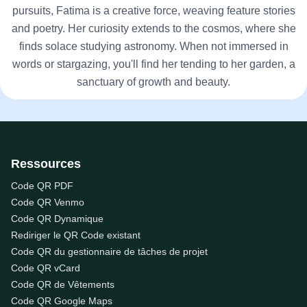
pursuits, Fatima is a creative force, weaving feature stories
and poetry. Her curiosity extends to the cosmos, where she
finds solace studying astronomy. When not immersed in
words or stargazing, you'll find her tending to her garden, a
sanctuary of growth and beauty.
Ressources
Code QR PDF
Code QR Venmo
Code QR Dynamique
Rediriger le QR Code existant
Code QR du gestionnaire de tâches de projet
Code QR vCard
Code QR de Vêtements
Code QR Google Maps