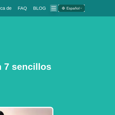
ca de
FAQ
BLOG
Español
 7 sencillos