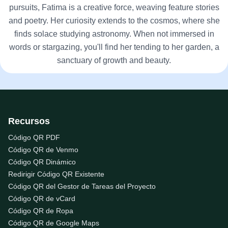
pursuits, Fatima is a creative force, weaving feature stories
and poetry. Her curiosity extends to the cosmos, where she
finds solace studying astronomy. When not immersed in
words or stargazing, you'll find her tending to her garden, a
sanctuary of growth and beauty.
Recursos
Código QR PDF
Código QR de Venmo
Código QR Dinámico
Redirigir Código QR Existente
Código QR del Gestor de Tareas del Proyecto
Código QR de vCard
Código QR de Ropa
Código QR de Google Maps