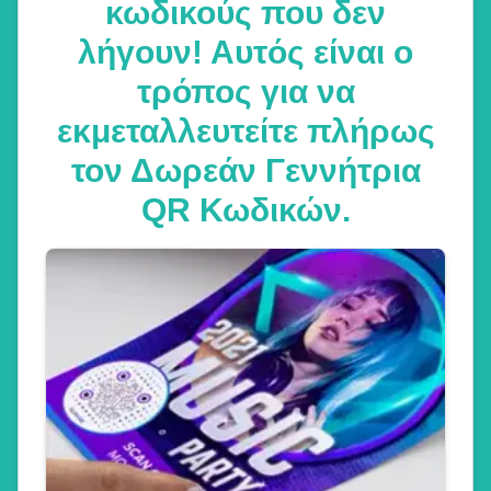
κωδικούς που δεν
λήγουν! Αυτός είναι ο
τρόπος για να
εκμεταλλευτείτε πλήρως
τον Δωρεάν Γεννήτρια
QR Κωδικών.