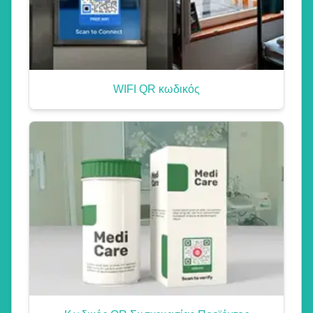
WIFI QR κωδικός