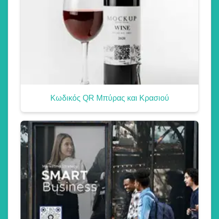
Κωδικός QR Μπύρας και Κρασιού