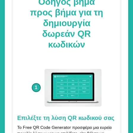
Οδηγός βήμα
προς βήμα για τη
δημιουργία
δωρεάν QR
κωδικών
1
Επιλέξτε τη λύση QR κωδικού σας
Το Free QR Code Generator προσφέρει μια ευρεία