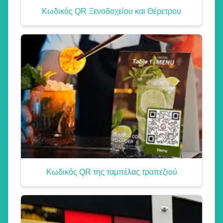
Κωδικός QR Ξενοδοχείου και Θέρετρου
Κωδικός QR της ταμπέλας τραπεζιού