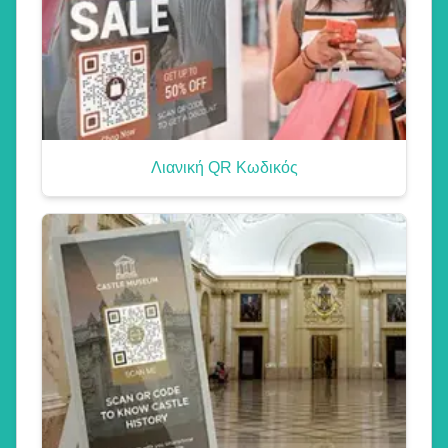
Λιανική QR Κωδικός