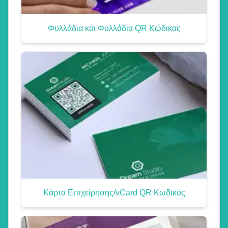
Φυλλάδια και Φυλλάδια QR Κώδικας
Κάρτα Επιχείρησης/vCard QR Κωδικός