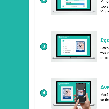
Μη δι
του ε
'Δημι
Σχε
3
Απελε
του κ
οποιο
Δοκ
4
Μετά 
επιβε