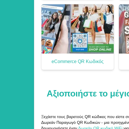
eCommerce QR Κωδικός
Αξιοποιήστε το μέγ
Ξεχάστε τους βαρετούς QR κώδικες που είστε σ
Δωρεάν Παραγωγό QR Κωδικών - μια προηγμένη 
δημιουργήσετε έναν
δωρεάν QR κωδικό WiFi
γι