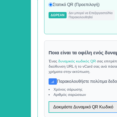
Στατικό QR (Προεπιλογή)
Δεν μπορεί να Επεξεργαστεί/Να
ΔΩΡΕΆΝ
Παρακολουθηθεί
Ποια είναι τα οφέλη ενός δυνα
Ένας
δυναμικός κωδικός QR
σας επιτρέπ
διεύθυνση URL ή το vCard σας ανά πάσα 
χρήματα στην εκτύπωση.
Παρακολουθήστε πολύτιμα δεδ
Χρόνος σάρωσης
Αριθμός σαρώσεων
Δοκιμάστε Δυναμικό QR Κωδικό