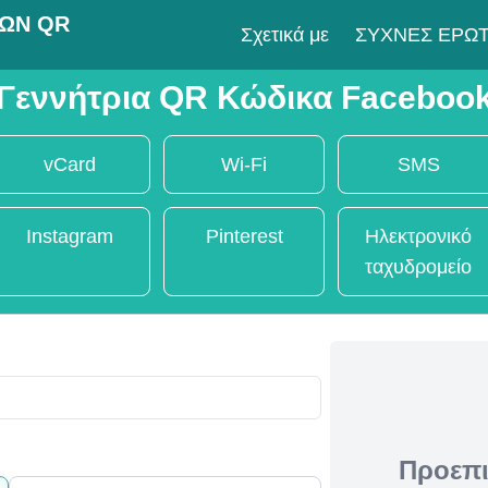
ΚΏΝ QR
Σχετικά με
ΣΥΧΝΈΣ ΕΡΩΤ
Γεννήτρια QR Κώδικα Faceboo
vCard
Wi-Fi
SMS
Instagram
Pinterest
Ηλεκτρονικό
ταχυδρομείο
Προεπ