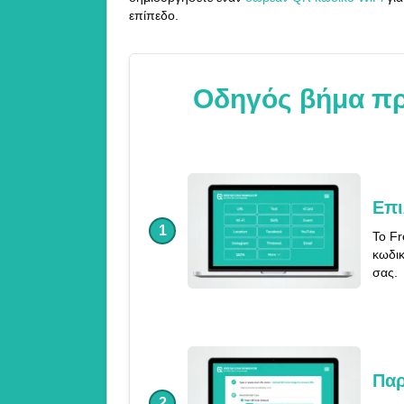
επίπεδο.
Οδηγός βήμα πρ
Επι
1
Το Fr
κωδικ
σας.
Παρ
2