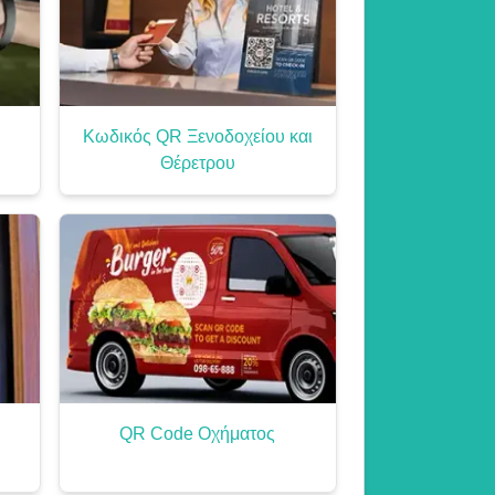
Κωδικός QR Ξενοδοχείου και
Θέρετρου
QR Code Οχήματος