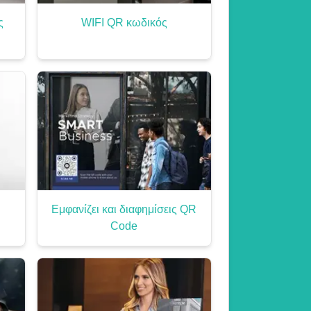
ς
WIFI QR κωδικός
Εμφανίζει και διαφημίσεις QR
Code