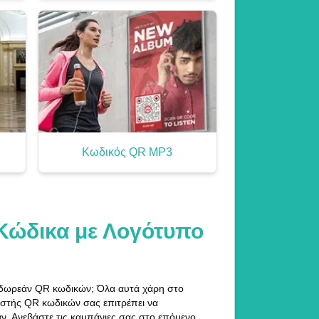
Κωδικός QR MP3
 Κώδικα με Λογότυπο
ς δωρεάν QR κωδικών; Όλα αυτά χάρη στο
στής QR κωδικών σας επιτρέπει να
ν. Ανεβάστε τις καμπάνιες σας στο επόμενο