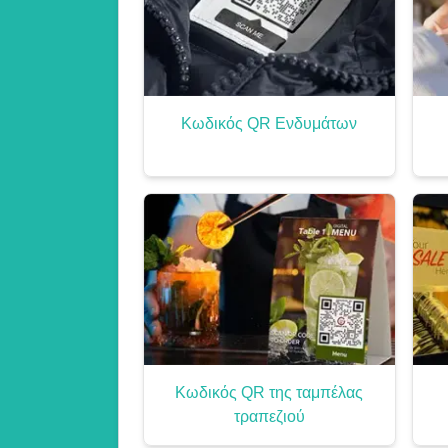
Κωδικός QR Ενδυμάτων
Κωδικός QR της ταμπέλας
τραπεζιού