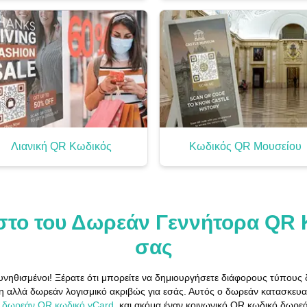
Λιανική QR Κωδικός
Κωδικός QR Μουσείου
ιστο του Δωρεάν Γεννήτορα QR
σας
υνηθισμένοι! Ξέρατε ότι μπορείτε να δημιουργήσετε διάφορους τύπου
αλλά δωρεάν λογισμικό ακριβώς για εσάς. Αυτός ο δωρεάν κατασκευα
α
δωρεάν QR κωδικό vCard
, και ακόμα έναν κοινωνικό QR κωδικό δωρεά