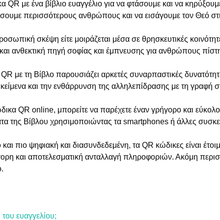
 QR με ένα βίβλιο ευαγγέλιο για να φτάσουμε και να κηρύξουμε 
σουμε περισσότερους ανθρώπους και να εισάγουμε τον Θεό στι
προσωπική σκέψη είτε μοιράζεται μέσα σε θρησκευτικές κοινότητε
 και ανθεκτική πηγή σοφίας και έμπνευσης για ανθρώπους πίστη
R με τη Βίβλο παρουσιάζει αρκετές συναρπαστικές δυνατότητε
κείμενα και την ενθάρρυνση της αλληλεπίδρασης με τη γραφή σ
δικα QR online, μπορείτε να παρέχετε έναν γρήγορο και εύκο
α της Βίβλου χρησιμοποιώντας τα smartphones ή άλλες συσκε
 και πιο ψηφιακή και διασυνδεδεμένη, τα QR κώδικες είναι έτοι
ήγορη και αποτελεσματική ανταλλαγή πληροφοριών. Ακόμη περι
.
 του ευαγγελίου;