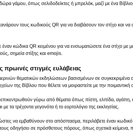
ρα γάμου, όπως σελιδοδείκτες ή μπρελόκ, μαζί με ένα Βίβλιο 
ανάρουν τους κωδικούς QR για να διαβάσουν τον στίχο και να σ
 έναν κώδικα QR κειμένου για να ενσωματώσετε ένα στίχο με μέ
ύς, σημεία στίξης και emojis.
ές πρωινές στιγμές ευλάβειας
μερινών θεματικών εκδηλώσεων βασισμένων σε συγκεκριμένα στο
είων της Βίβλου που θέλετε να μοιραστείτε με την ποιμαντική 
 επικεντρωθούν γύρω από θέματα όπως πίστη, ελπίδα, αγάπη, 
με τα τρέχοντα γεγονότα ή το εορτολόγιο της εκκλησίας.
νώστες να εμβαθύνουν στο απόσπασμα, περιλάβετε έναν κωδικό
 τους οδηγήσει σε πρόσθετους πόρους, όπως σχετικά κείμενα, 