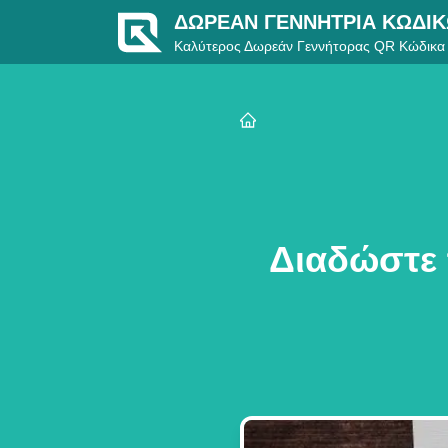
ΔΩΡΕΆΝ ΓΕΝΝΉΤΡΙΑ ΚΩΔΙ
Καλύτερος Δωρεάν Γεννήτορας QR Κώδικα
Διαδώστε 