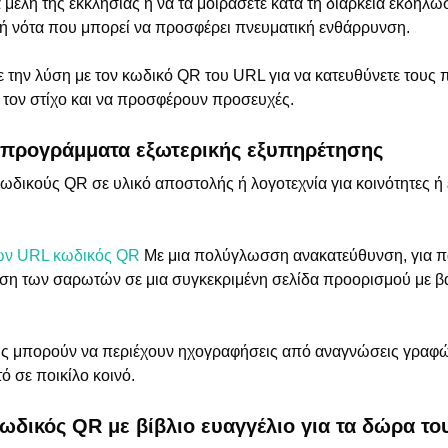
α μέλη της εκκλησίας ή να τα μοιράσετε κατά τη διάρκεια εκδηλ
 νότα που μπορεί να προσφέρει πνευματική ενθάρρυνση.
 την λύση με τον κωδικό QR του URL για να κατευθύνετε τους 
τον στίχο και να προσφέρουν προσευχές.
ή προγράμματα εξωτερικής εξυπηρέτησης
δικούς QR σε υλικό αποστολής ή λογοτεχνία για κοινότητες ή
ων URL κωδικός QR
Με μια πολύγλωσση ανακατεύθυνση, για πα
ση των σαρωτών σε μια συγκεκριμένη σελίδα προορισμού με 
ης μπορούν να περιέχουν ηχογραφήσεις από αναγνώσεις γραφ
ό σε ποικίλο κοινό.
δικός QR με βίβλιο ευαγγέλιο για τα δώρα το