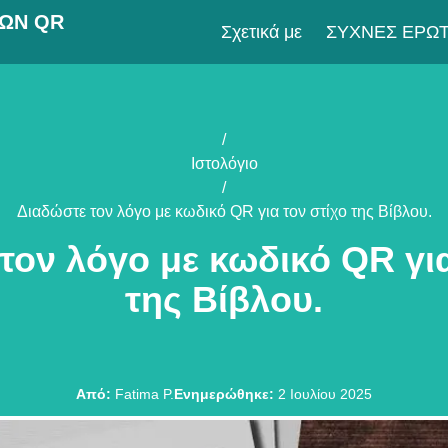
ΚΏΝ QR
Σχετικά με
ΣΥΧΝΈΣ ΕΡΩΤ
/
Ιστολόγιο
/
Διαδώστε τον λόγο με κωδικό QR για τον στίχο της Βίβλου.
τον λόγο με κωδικό QR για
της Βίβλου.
Από
:
Fatima P.
Ενημερώθηκε
:
2 Ιουλίου 2025