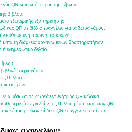
ς ενός QR κωδικού σειράς της Βίβλου
της Βίβλου.
ατα εξωτερικής εξυπηρέτησης
ικας QR με βίβλιο ευαγγέλιο για τα δώρα γάμου.
 την καθημερινή πρωινή προσευχή
ή κατά τη διάρκεια οργανωμένων δραστηριοτήτων
ο ή ενημερωτικό δελτίο
 Βίβλου
 βιβλικές περιηγήσεις
μες Βίβλου.
τικά κείμενα
ίβλια μέσω ενός δωρεάν γεννήτριας QR κώδικα
ς καθημερινών αγγελιών της Βίβλου μέσω κωδικών QR
τον κόσμο με έναν κώδικα QR ευαγγελικού στίχου.
ώδικας ευαγγελίου;