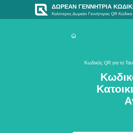
ΔΩΡΕΆΝ ΓΕΝΝΉΤΡΙΑ ΚΩΔΙ
Καλύτερος Δωρεάν Γεννήτορας QR Κώδικα
Κωδικός QR για το Ταυ
Κωδικ
Κατοικ
Α