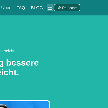
Über
FAQ
BLOG
Deutsch
erreicht.
g bessere
icht.