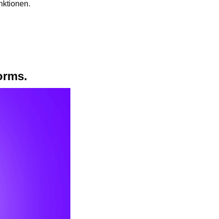
nktionen.
orms.