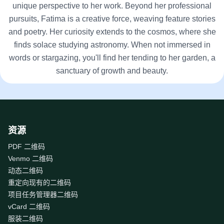
unique perspective to her work. Beyond her professional
pursuits, Fatima is a creative force, weaving feature stories
and poetry. Her curiosity extends to the cosmos, where she
finds solace studying astronomy. When not immersed in
words or stargazing, you'll find her tending to her garden, a
sanctuary of growth and beauty.
资源
PDF 二维码
Venmo 二维码
动态二维码
重定向现有的二维码
项目任务管理器二维码
vCard 二维码
服装二维码