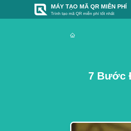
MÁY TẠO MÃ QR MIỄN PHÍ
Trình tạo mã QR miễn phí tốt nhất
7 Bước 