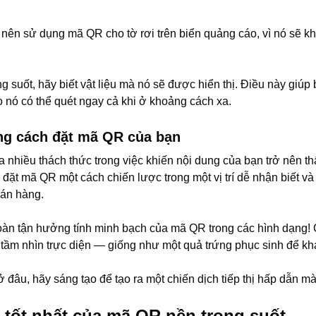
g nên sử dụng mã QR cho tờ rơi trên biển quảng cáo, vì nó sẽ 
 suốt, hãy biết vật liệu mà nó sẽ được hiển thị. Điều này giúp
 nó có thể quét ngay cả khi ở khoảng cách xa.
ng cách đặt mã QR của bạn
a nhiều thách thức trong việc khiến nội dung của bạn trở nên 
i đặt mã QR một cách chiến lược trong một vị trí dễ nhận biết và
bán hàng.
toàn tận hưởng tính minh bạch của mã QR trong các hình dạng!
tầm nhìn trực diện — giống như một quả trứng phục sinh để khá
đâu, hãy sáng tạo để tạo ra một chiến dịch tiếp thị hấp dẫn m
 tốt nhất của mã QR nền trong suốt