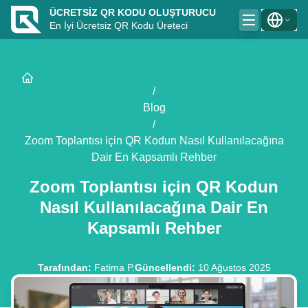
ÜCRETSIZ QR KODU OLUŞTURUCU
En İyi Ücretsiz QR Kodu Üreteci
/
Blog
/
Zoom Toplantısı için QR Kodun Nasıl Kullanılacağına
Dair En Kapsamlı Rehber
Zoom Toplantısı için QR Kodun
Nasıl Kullanılacağına Dair En
Kapsamlı Rehber
Tarafından
:
Fatima P.
Güncellendi
:
10 Ağustos 2025