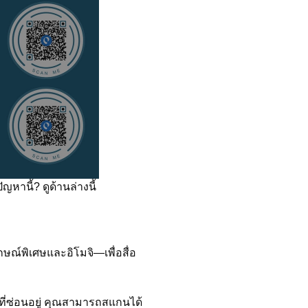
านี้? ดูด้านล่างนี้
ษณ์พิเศษและอิโมจิ—เพื่อสื่อ
มูลที่ซ่อนอยู่ คุณสามารถสแกนได้