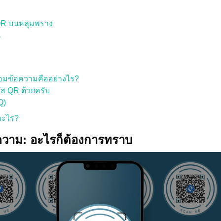
QR บนหลุมพราง
น
้อมข้อความคืออย่างไร?
ัส QR ด้วยครับ
Q)
อะไร?
ความ: อะไรก็ต้องการทราบ