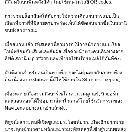
มีสีสดใสบนพื้นหลังสีดำ โดยใช้เทคโนโลยี QR codes.
การรวมบล็อกสีสดให้กับการใช้ความคิดแผนการแบบเป็น
เลือกที่ชาวพี่ที่มีสายตาบกพร่องเห็นได้ชัดเจนมากขึ้นในสถานี
ขนส่งสาธารณะ
เมื่อสแกนแล้ว รหัสเหล่านี้สามารถให้การนำทางแบบเรียล
ไทม์พร้อมกับเสียงและสัมผัส เพื่อช่วยนำทางคนเดินทางจาก
ลิฟต์ สถานี ผ platform และเข้ารถไฟหรือรถเมล์ได้ทันทีค่ะ.
มันดีมากสำหรับคนเดินทางที่อาจจะไม่คุ้นเคยกับภาษาท้อง
ถิ่น เนื่องจากรหัสเหล่านี้มีให้ใช้งานใน 34 ภาษาต่างๆ ค่ะ。
เมืองหลายเมืองรวมถึงบาร์เซโลนา, แวนคูเวอร์, นิวยอร์ก
และลอนดอนได้ใช้อุปกรณ์นาไวเลนส์โดยใช้นวัตกรรมของ
NaviLens อย่างแม่นยำแล้วค่ะ.
พิสูจน์ผลกระทบที่เชิดชูและประโยชน์บวก, เมืองอีกมากมาย
น่าจะลุกเข้ามาตามหลักและรวมรหัสเหล่านี้เข้าสู่ระบบขนส่ง