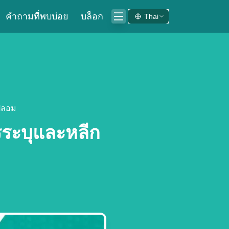
คำถามที่พบบ่อย
บล็อก
Thai
 ปลอม
รระบุและหลีก