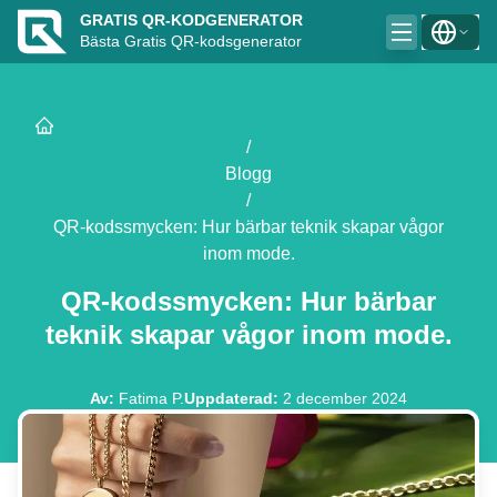
GRATIS QR-KODGENERATOR
Bästa Gratis QR-kodsgenerator
/
Blogg
/
QR-kodssmycken: Hur bärbar teknik skapar vågor
inom mode.
QR-kodssmycken: Hur bärbar
teknik skapar vågor inom mode.
Av
:
Fatima P.
Uppdaterad
:
2 december 2024