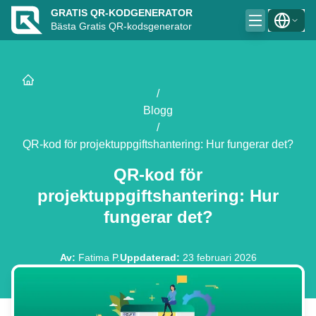
GRATIS QR-KODGENERATOR
Bästa Gratis QR-kodsgenerator
/
Blogg
/
QR-kod för projektuppgiftshantering: Hur fungerar det?
QR-kod för
projektuppgiftshantering: Hur
fungerar det?
Av
:
Fatima P.
Uppdaterad
:
23 februari 2026