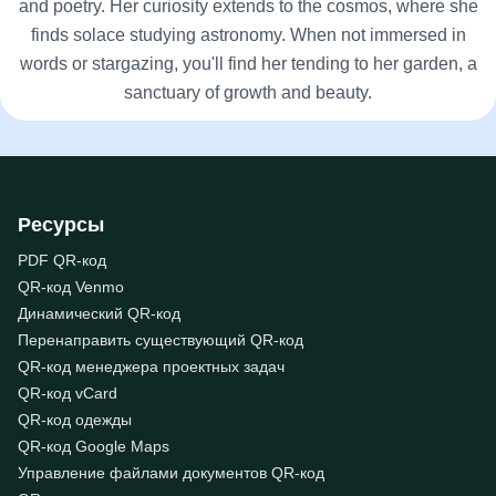
and poetry. Her curiosity extends to the cosmos, where she
finds solace studying astronomy. When not immersed in
words or stargazing, you'll find her tending to her garden, a
sanctuary of growth and beauty.
Ресурсы
PDF QR-код
QR-код Venmo
Динамический QR-код
Перенаправить существующий QR-код
QR-код менеджера проектных задач
QR-код vCard
QR-код одежды
QR-код Google Maps
Управление файлами документов QR-код