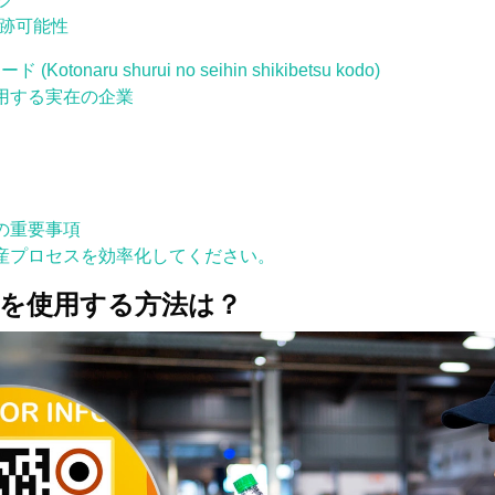
跡可能性
naru shurui no seihin shikibetsu kodo)
用する実在の企業
の重要事項
産プロセスを効率化してください。
ドを使用する方法は？