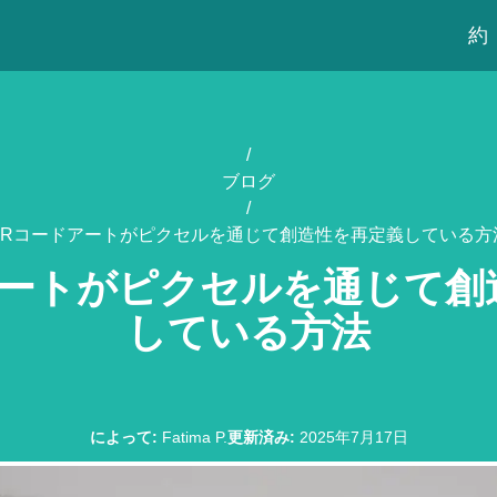
約
/
ブログ
/
QRコードアートがピクセルを通じて創造性を再定義している方
アートがピクセルを通じて創
している方法
によって
:
Fatima P.
更新済み
:
2025年7月17日