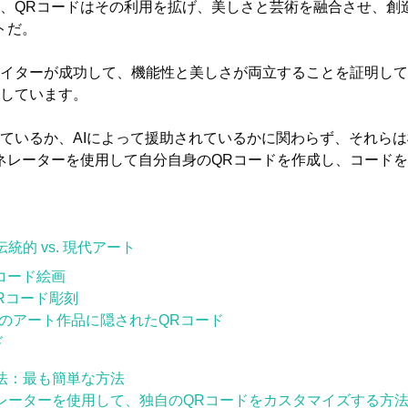
、QRコードはその利用を拡げ、美しさと芸術を融合させ、創
トだ。
イターが成功して、機能性と美しさが両立することを証明して
しています。
ているか、AIによって援助されているかに関わらず、それらは
ネレーターを使用して自分自身のQRコードを作成し、コード
統的 vs. 現代アート
QRコード絵画
Rコード彫刻
のアート作品に隠されたQRコード
ド
法：最も簡単な方法
レーターを使用して、独自のQRコードをカスタマイズする方