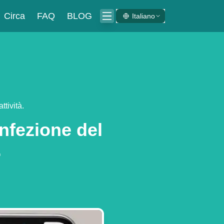
Circa
FAQ
BLOG
Italiano
tività.
nfezione del
.