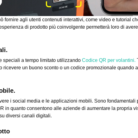
fornire agli utenti contenuti interattivi, come video e tutorial c
n'esperienza di prodotto più coinvolgente permetterà loro di aver
li.
e speciali a tempo limitato utilizzando
Codice QR per volantini.
T
o ricevere un buono sconto o un codice promozionale quando ac
obile.
ere i social media e le applicazioni mobili. Sono fondamentali p
R in quanto consentono alle aziende di aumentare la propria visi
u diversi canali digitali.
otto