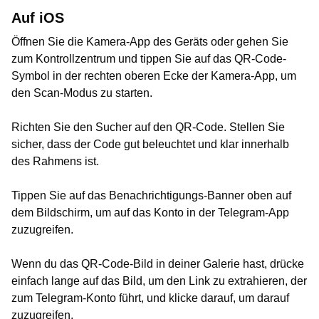
Auf iOS
Öffnen Sie die Kamera-App des Geräts oder gehen Sie
zum Kontrollzentrum und tippen Sie auf das QR-Code-
Symbol in der rechten oberen Ecke der Kamera-App, um
den Scan-Modus zu starten.
Richten Sie den Sucher auf den QR-Code. Stellen Sie
sicher, dass der Code gut beleuchtet und klar innerhalb
des Rahmens ist.
Tippen Sie auf das Benachrichtigungs-Banner oben auf
dem Bildschirm, um auf das Konto in der Telegram-App
zuzugreifen.
Wenn du das QR-Code-Bild in deiner Galerie hast, drücke
einfach lange auf das Bild, um den Link zu extrahieren, der
zum Telegram-Konto führt, und klicke darauf, um darauf
zuzugreifen.