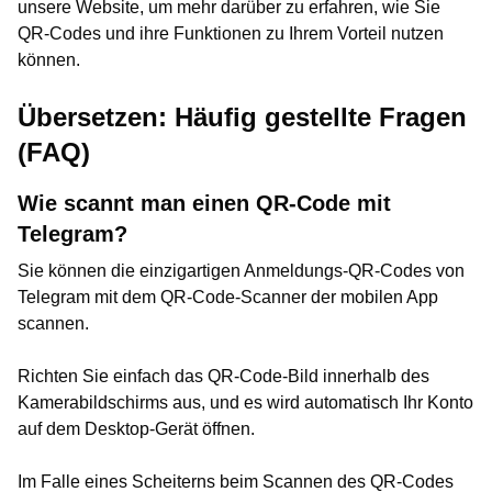
unsere Website, um mehr darüber zu erfahren, wie Sie
QR-Codes und ihre Funktionen zu Ihrem Vorteil nutzen
können.
Übersetzen: Häufig gestellte Fragen
(FAQ)
Wie scannt man einen QR-Code mit
Telegram?
Sie können die einzigartigen Anmeldungs-QR-Codes von
Telegram mit dem QR-Code-Scanner der mobilen App
scannen.
Richten Sie einfach das QR-Code-Bild innerhalb des
Kamerabildschirms aus, und es wird automatisch Ihr Konto
auf dem Desktop-Gerät öffnen.
Im Falle eines Scheiterns beim Scannen des QR-Codes