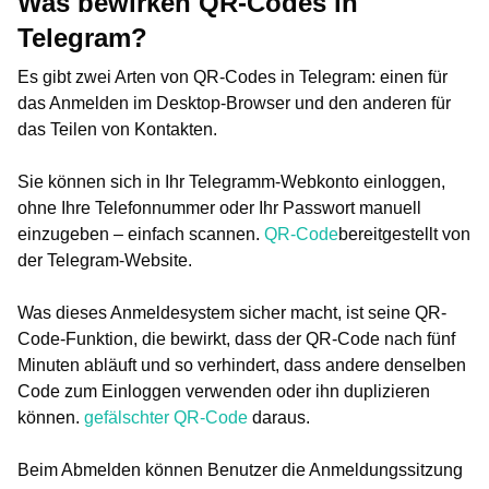
Was bewirken QR-Codes in
Telegram?
Es gibt zwei Arten von QR-Codes in Telegram: einen für
das Anmelden im Desktop-Browser und den anderen für
das Teilen von Kontakten.
Sie können sich in Ihr Telegramm-Webkonto einloggen,
ohne Ihre Telefonnummer oder Ihr Passwort manuell
einzugeben – einfach scannen.
QR-Code
bereitgestellt von
der Telegram-Website.
Was dieses Anmeldesystem sicher macht, ist seine QR-
Code-Funktion, die bewirkt, dass der QR-Code nach fünf
Minuten abläuft und so verhindert, dass andere denselben
Code zum Einloggen verwenden oder ihn duplizieren
können.
gefälschter QR-Code
daraus.
Beim Abmelden können Benutzer die Anmeldungssitzung