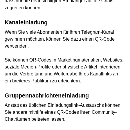
dass nur die beabsichtigten Empfänger auf die Chats
zugreifen können.
Kanaleinladung
Wenn Sie viele Abonnenten für Ihren Telegram-Kanal
gewinnen möchten, können Sie dazu einen QR-Code
verwenden.
Sie können QR-Codes in Marketingmaterialien, Websites,
soziale Medien-Profile oder physische Artikel integrieren,
um die Verbreitung und Weitergabe Ihres Kanallinks an
ein breiteres Publikum zu erleichtern.
Gruppennachrichteneinladung
Anstatt des üblichen Einladungslink-Austauschs können
Sie andere mithilfe eines QR-Codes Ihren Community-
Chaträumen beitreten lassen.