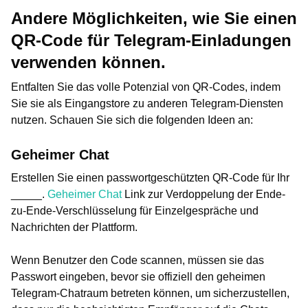
Andere Möglichkeiten, wie Sie einen
QR-Code für Telegram-Einladungen
verwenden können.
Entfalten Sie das volle Potenzial von QR-Codes, indem
Sie sie als Eingangstore zu anderen Telegram-Diensten
nutzen. Schauen Sie sich die folgenden Ideen an:
Geheimer Chat
Erstellen Sie einen passwortgeschützten QR-Code für Ihr
_____.
Geheimer Chat
Link zur Verdoppelung der Ende-
zu-Ende-Verschlüsselung für Einzelgespräche und
Nachrichten der Plattform.
Wenn Benutzer den Code scannen, müssen sie das
Passwort eingeben, bevor sie offiziell den geheimen
Telegram-Chatraum betreten können, um sicherzustellen,