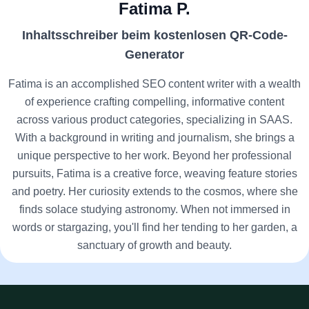
Fatima P.
Inhaltsschreiber beim kostenlosen QR-Code-
Generator
Fatima is an accomplished SEO content writer with a wealth
of experience crafting compelling, informative content
across various product categories, specializing in SAAS.
With a background in writing and journalism, she brings a
unique perspective to her work. Beyond her professional
pursuits, Fatima is a creative force, weaving feature stories
and poetry. Her curiosity extends to the cosmos, where she
finds solace studying astronomy. When not immersed in
words or stargazing, you'll find her tending to her garden, a
sanctuary of growth and beauty.