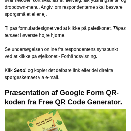
svarmetoder: kort svar, afsnit, flervalg, afkrydsningsfelter og
dropdown-menu. Angiv, om respondenterne skal besvare
spørgsmålet eller ej.
Tilpas formulardesignet ved at klikke på paletikonet.
Tilpas
temaet
i øverste højre hjørne.
Se undersøgelsen online fra respondentens synspunkt
ved at klikke på øjeikonet - Forhåndsvisning.
Klik
Send.
og kopier det delbare link eller del direkte
spørgeskemaet via e-mail.
Præsentation af Google Form QR-
koden fra Free QR Code Generator.