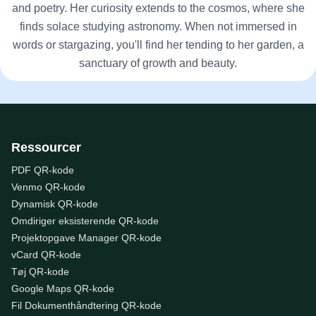
and poetry. Her curiosity extends to the cosmos, where she
finds solace studying astronomy. When not immersed in
words or stargazing, you'll find her tending to her garden, a
sanctuary of growth and beauty.
Ressourcer
PDF QR-kode
Venmo QR-kode
Dynamisk QR-kode
Omdiriger eksisterende QR-kode
Projektopgave Manager QR-kode
vCard QR-kode
Tøj QR-kode
Google Maps QR-kode
Fil Dokumenthåndtering QR-kode