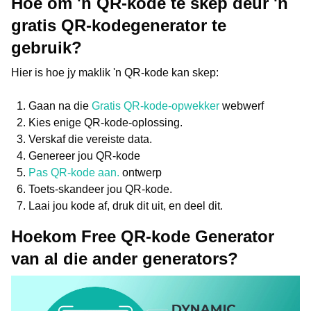
Hoe om 'n QR-kode te skep deur 'n
gratis QR-kodegenerator te
gebruik?
Hier is hoe jy maklik 'n QR-kode kan skep:
Gaan na die
Gratis QR-kode-opwekker
webwerf
Kies enige QR-kode-oplossing.
Verskaf die vereiste data.
Genereer jou QR-kode
Pas QR-kode aan.
ontwerp
Toets-skandeer jou QR-kode.
Laai jou kode af, druk dit uit, en deel dit.
Hoekom Free QR-kode Generator
van al die ander generators?