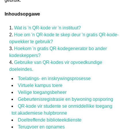
gebruik.
Inhoudsopgawe
Wat is 'n QR-kode vir 'n instituut?
Hoe om 'n QR-kode te skep deur 'n gratis QR-kode-
opwekker te gebruik?
Hoekom 'n gratis QR-kodegenerator bo ander
kodeskeppers?
Gebruike van QR-kodes vir opvoedkundige
doeleindes.
Toelatings- en inskrywingsprosesse
Virtuele kampus toere
Veilige toegangsbeheer
Gebeurtenisregistrasie en bywoning opsporing
QR-kode vir studente se onmiddellike toegang
tot akademiese hulpbronne
Doeltreffende biblioteekdienste
Terugvoer en opnames