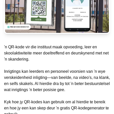
'n QR-kode vir die instituut maak opvoeding, leer en
skoolaktiwiteite meer doeltreffend en deurskynend met net
'n skandering.
Inrigtings kan leerders en personeel voorsien van 'n wye
verskeidenheid inligting—van beelde, na video's, na klank,
en selfs skakels. Al hierdie dra by tot 'n beter bestuurstelsel
wat inrigtings 'n beter posisie gee.
Kyk hoe jy QR-kodes kan gebruik om al hierdie te bereik
en hoe jy een kan skep deur 'n gratis QR-kodegenerator te