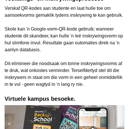
Verskaf QR-kodes aan studente en laat hulle toe om
aansoekvorms gemaklik tydens inskrywing te kan gebruik.
Skole kan 'n Google-vorm-QR-kode gebruik; wanneer
studente dit skandeer, kan hulle 'n leë inskrywingsvorm op
hul slimfone invul. Resultate gaan outomaties direk na 'n
aanlyn databasis.
Dit elimineer die noodsaak om tonne inskrywingsvorms af
te druk, wat onkostes verminder. Terselfdertyd stel dit die
inskrywers in staat om die vorm in een geheel onmiddellik
in te vul - geen wagtyd in 'n lang ry nie.
Virtuele kampus besoeke.