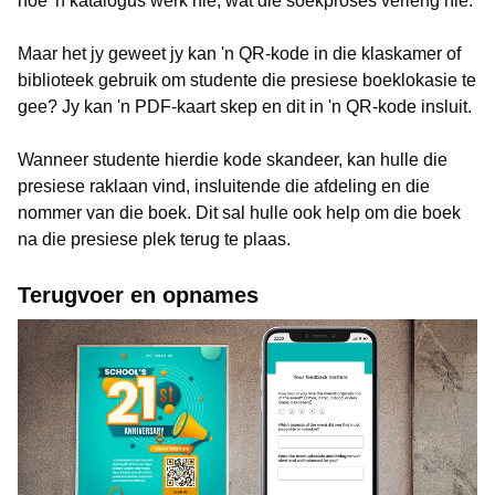
hoe 'n katalogus werk nie, wat die soekproses verleng nie.
Maar het jy geweet jy kan 'n QR-kode in die klaskamer of
biblioteek gebruik om studente die presiese boeklokasie te
gee? Jy kan 'n PDF-kaart skep en dit in 'n QR-kode insluit.
Wanneer studente hierdie kode skandeer, kan hulle die
presiese raklaan vind, insluitende die afdeling en die
nommer van die boek. Dit sal hulle ook help om die boek
na die presiese plek terug te plaas.
Terugvoer en opnames