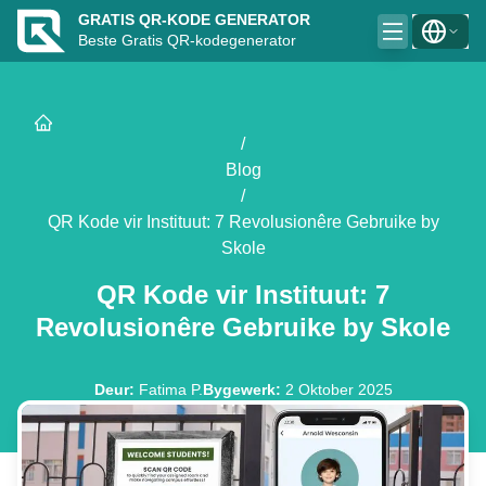
GRATIS QR-KODE GENERATOR
Beste Gratis QR-kodegenerator
/
Blog
/
QR Kode vir Instituut: 7 Revolusionêre Gebruike by
Skole
QR Kode vir Instituut: 7
Revolusionêre Gebruike by Skole
Deur
:
Fatima P.
Bygewerk
:
2 Oktober 2025