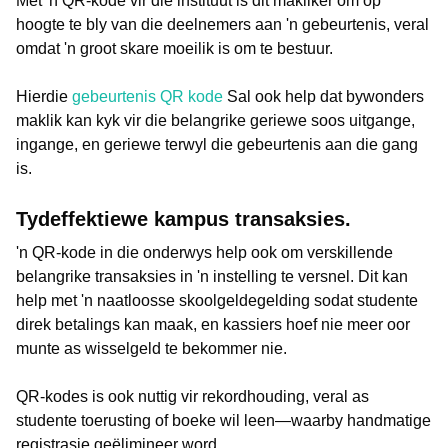
Met 'n QR-kode vir die instituut is dit makliker om op
hoogte te bly van die deelnemers aan 'n gebeurtenis, veral
omdat 'n groot skare moeilik is om te bestuur.
Hierdie
gebeurtenis QR kode
Sal ook help dat bywonders
maklik kan kyk vir die belangrike geriewe soos uitgange,
ingange, en geriewe terwyl die gebeurtenis aan die gang
is.
Tyd­effektiewe kampus transaksies.
'n QR-kode in die onderwys help ook om verskillende
belangrike transaksies in 'n instelling te versnel. Dit kan
help met 'n naatloosse skoolgeldegelding sodat studente
direk betalings kan maak, en kassiers hoef nie meer oor
munte as wisselgeld te bekommer nie.
QR-kodes is ook nuttig vir rekordhouding, veral as
studente toerusting of boeke wil leen—waarby handmatige
registrasie geëlimineer word.