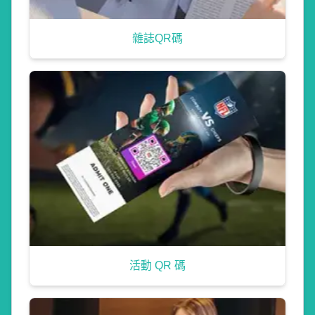
雜誌QR碼
活動 QR 碼