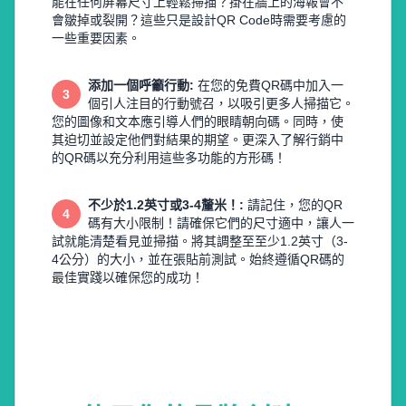
能在任何屏幕尺寸上輕鬆掃描？掛在牆上的海報會不
會皺掉或裂開？這些只是設計QR Code時需要考慮的
一些重要因素。
添加一個呼籲行動
:
在您的免費QR碼中加入一
3
個引人注目的行動號召，以吸引更多人掃描它。
您的圖像和文本應引導人們的眼睛朝向碼。同時，使
其迫切並設定他們對結果的期望。更深入了解行銷中
的QR碼以充分利用這些多功能的方形碼！
不少於1.2英寸或3-4釐米！
:
請記住，您的QR
4
碼有大小限制！請確保它們的尺寸適中，讓人一
試就能清楚看見並掃描。將其調整至至少1.2英寸（3-
4公分）的大小，並在張貼前測試。始終遵循QR碼的
最佳實踐以確保您的成功！