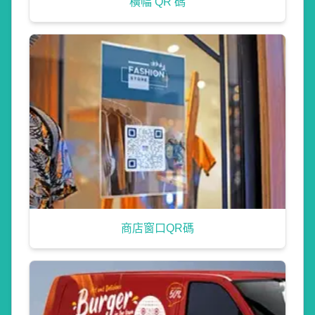
橫幅 QR 碼
商店窗口QR碼