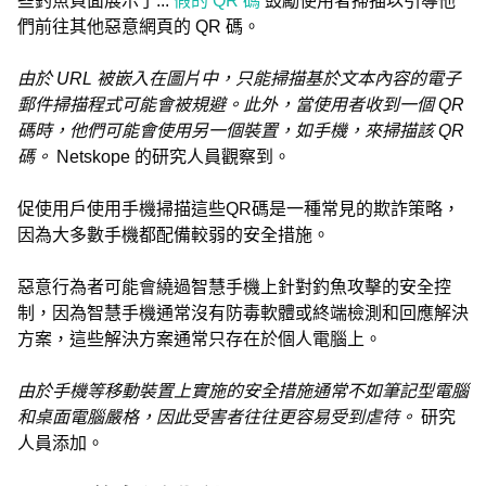
些釣魚頁面展示了...
假的 QR 碼
鼓勵使用者掃描以引導他
們前往其他惡意網頁的 QR 碼。
由於 URL 被嵌入在圖片中，只能掃描基於文本內容的電子
郵件掃描程式可能會被規避。此外，當使用者收到一個 QR
碼時，他們可能會使用另一個裝置，如手機，來掃描該 QR
碼。
Netskope 的研究人員觀察到。
促使用戶使用手機掃描這些QR碼是一種常見的欺詐策略，
因為大多數手機都配備較弱的安全措施。
惡意行為者可能會繞過智慧手機上針對釣魚攻擊的安全控
制，因為智慧手機通常沒有防毒軟體或終端檢測和回應解決
方案，這些解決方案通常只存在於個人電腦上。
由於手機等移動裝置上實施的安全措施通常不如筆記型電腦
和桌面電腦嚴格，因此受害者往往更容易受到虐待。
研究
人員添加。