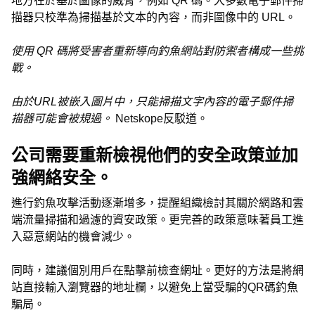
地方在於基於圖像的威脅，例如 QR 碼。大多數電子郵件掃
描器只校準為掃描基於文本的內容，而非圖像中的 URL。
使用 QR 碼將受害者重新導向釣魚網站對防禦者構成一些挑
戰。
由於URL被嵌入圖片中，只能掃描文字內容的電子郵件掃
描器可能會被規過。
Netskope反駁道。
公司需要重新檢視他們的安全政策並加
強網絡安全。
進行釣魚攻擊活動逐漸增多，提醒組織檢討其關於網路和雲
端流量掃描和過濾的資安政策。更完善的政策意味著員工進
入惡意網站的機會減少。
同時，建議個別用戶在點擊前檢查網址。更好的方法是將網
站直接輸入瀏覽器的地址欄，以避免上當受騙的QR碼釣魚
騙局。