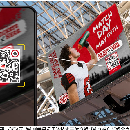
码与球迷互动的创举是运用该技术于体育领域的众多创新概念之