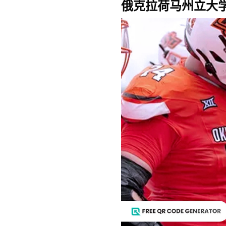
俄克拉荷马州立大学