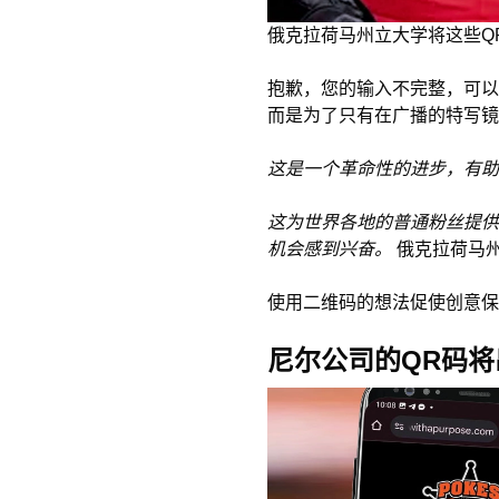
俄克拉荷马州立大学将这些Q
抱歉，您的输入不完整，可
而是为了只有在广播的特写镜
这是一个革命性的进步，有助
这为世界各地的普通粉丝提供
机会感到兴奋。
俄克拉荷马
使用二维码的想法促使创意保
尼尔公司的QR码