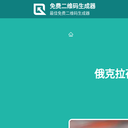
免费二维码生成器
最佳免费二维码生成器
俄克拉