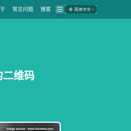
于
常见问题
博客
简体中文
的二维码