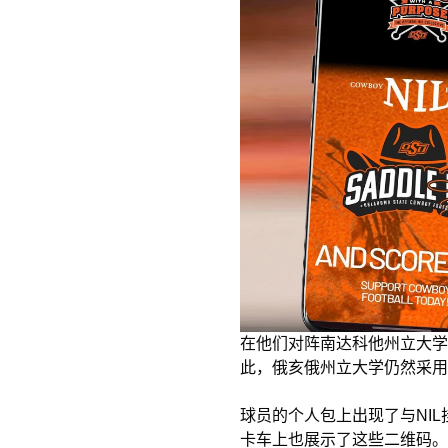
在他们对阵南达科他州立大
此，俄亥俄州立大学仍然采用
球员的个人包上出现了与NI
卡车上也展示了这些二维码。