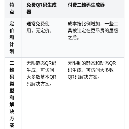
特
免费QR码生成
付费二维码生成器
点
器
定
通常免费使
成本按比例增加，一些工
价
用，无定价。
具被锁定在更昂贵的层级
和
之后。
计
划
二
无限静态QR码
无限制的静态和动态QR
维
生成，可访问
码生成，可访问大多数
码
大多数基本QR
QR码解决方案。
类
码解决方案。
型
和
解
决
方
案