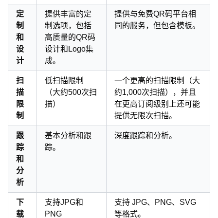
定
提供丰富的定
提供与免费QR码平台相
制
制选项，包括
同的服务，但包含模板。
和
高质量的QR码
设
设计和Logo集
计
成。
扫
低扫描限制
一个更高的扫描限制（大
描
（大约500次扫
约1,000次扫描），并且
限
描）
在更高订阅级别上还可能
制
提供无限次扫描。
跟
基本分析和跟
深度跟踪和分析。
踪
踪。
和
分
析
下
支持JPG和
支持 JPG、PNG、SVG
载
PNG
等格式。