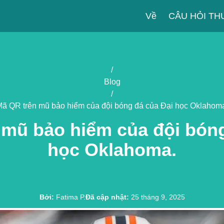
Về
CÂU HỎI T
/
Blog
/
ã QR trên mũ bảo hiểm của đội bóng đá của Đại học Oklahom
 mũ bảo hiểm của đội bóng
học Oklahoma.
Bởi
:
Fatima P.
Đã cập nhật
:
25 tháng 9, 2025