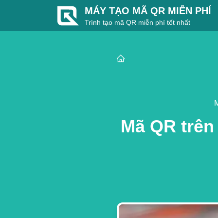
MÁY TẠO MÃ QR MIỄN PHÍ
Trình tạo mã QR miễn phí tốt nhất
M
Mã QR trên