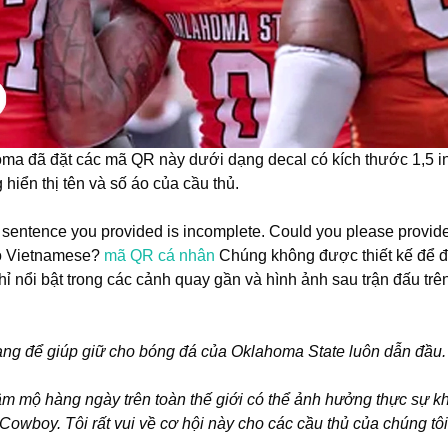
a đã đặt các mã QR này dưới dạng decal có kích thước 1,5 i
hiển thị tên và số áo của cầu thủ.
the sentence you provided is incomplete. Could you please provide
nto Vietnamese?
mã QR cá nhân
Chúng không được thiết kế để đ
hỉ nổi bật trong các cảnh quay gần và hình ảnh sau trận đấu trê
ạng để giúp giữ cho bóng đá của Oklahoma State luôn dẫn đầu.
m mộ hàng ngày trên toàn thế giới có thể ảnh hưởng thực sự khi
Cowboy. Tôi rất vui về cơ hội này cho các cầu thủ của chúng tô