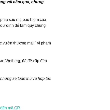
ong vài năm qua, nhưng
phía sau mũ bảo hiểm của
ã dự định để làm quỹ chung
ặc vườn thương mại," vi phạm
had Weiberg, đã đề cập đến
 nhưng sẽ tuân thủ và hợp tác
n đến mã QR