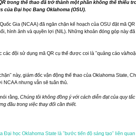
rong thể thao đã trở thành một phần không thể thiếu tr
ys của Đại học Bang Oklahoma (OSU).
Quốc Gia (NCAA) đã ngăn chặn kế hoạch của OSU đặt mã QR 
uổi, hình ảnh và quyền lợi (NIL). Những khoản đóng góp này đ
c các đội sử dụng mã QR cụ thể được coi là "quảng cáo và/ho
chặn" này, giám đốc vận động thể thao của Oklahoma State, C
i NCAA nhưng vẫn sẽ tuân thủ.
nói rằng,
Chúng tôi không đồng ý với cách diễn đạt của quy tắc
g đầu trong việc thay đổi cần thiết.
 Đại học Oklahoma State là "bước tiến độ sáng tạo" liên qua