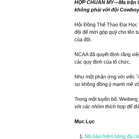
HỢP CHUẨN MỸ—Ma trận QR t
không phải với đội Cowbo
Hội Đồng Thể Thao Đại Học 
đội để mời góp quỹ cho tên t
của đội.
NCAA đã quyết định rằng việ
các quy định của tổ chức.
Như một phản ứng với việc "
sự không đồng ý mạnh mẽ vớ
Trong một tuyên bố, Weiberg 
với các nhóm thích hợp để đứn
Mục Lục
Mũ bảo hiểm bóng đá của