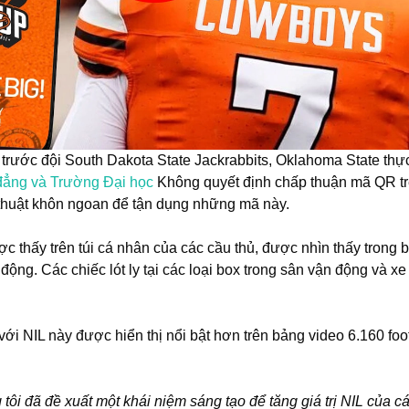
 trước đội South Dakota State Jackrabbits, Oklahoma State thự
đẳng và Trường Đại học
Không quyết định chấp thuận mã QR tr
thuật khôn ngoan để tận dụng những mã này.
c thấy trên túi cá nhân của các cầu thủ, được nhìn thấy trong 
ng. Các chiếc lót ly tại các loại box trong sân vận động và xe t
i NIL này được hiển thị nổi bật hơn trên bảng video 6.160 fo
ôi đã đề xuất một khái niệm sáng tạo để tăng giá trị NIL của c