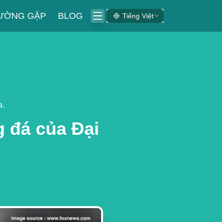
HƯỜNG GẶP
BLOG
Tiếng Việt
a.
 đá của Đại