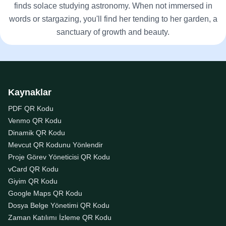
finds solace studying astronomy. When not immersed in
words or stargazing, you'll find her tending to her garden, a
sanctuary of growth and beauty.
Kaynaklar
PDF QR Kodu
Venmo QR Kodu
Dinamik QR Kodu
Mevcut QR Kodunu Yönlendir
Proje Görev Yöneticisi QR Kodu
vCard QR Kodu
Giyim QR Kodu
Google Maps QR Kodu
Dosya Belge Yönetimi QR Kodu
Zaman Katılımı İzleme QR Kodu