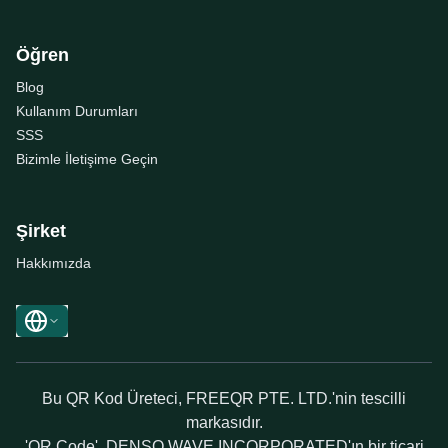
Öğren
Blog
Kullanım Durumları
SSS
Bizimle İletişime Geçin
Şirket
Hakkımızda
Bu QR Kod Üreteci, FREEQR PTE. LTD.'nin tescilli
markasıdır.
'QR Code', DENSO WAVE INCORPORATED'ın bir ticari