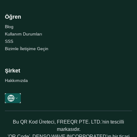
Öğren
Blog
Kullanım Durumları
SSS
Bizimle İletişime Geçin
Şirket
Hakkımızda
Bu QR Kod Üreteci, FREEQR PTE. LTD.'nin tescilli
markasıdır.
'QR Code', DENSO WAVE INCORPORATED'ın bir ticari