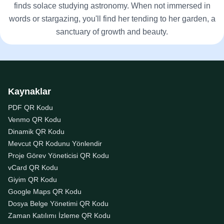
finds solace studying astronomy. When not immersed in
words or stargazing, you'll find her tending to her garden, a
sanctuary of growth and beauty.
Kaynaklar
PDF QR Kodu
Venmo QR Kodu
Dinamik QR Kodu
Mevcut QR Kodunu Yönlendir
Proje Görev Yöneticisi QR Kodu
vCard QR Kodu
Giyim QR Kodu
Google Maps QR Kodu
Dosya Belge Yönetimi QR Kodu
Zaman Katılımı İzleme QR Kodu