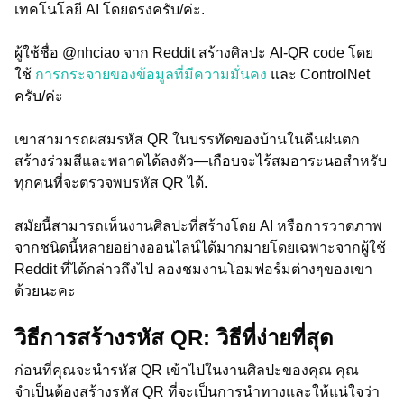
เทคโนโลยี AI โดยตรงครับ/ค่ะ.
ผู้ใช้ชื่อ @nhciao จาก Reddit สร้างศิลปะ AI-QR code โดย
ใช้
การกระจายของข้อมูลที่มีความมั่นคง
และ ControlNet
ครับ/ค่ะ
เขาสามารถผสมรหัส QR ในบรรทัดของบ้านในคืนฝนตก
สร้างร่วมสีและพลาดได้ลงตัว—เกือบจะไร้สมอาระนอสำหรับ
ทุกคนที่จะตรวจพบรหัส QR ได้.
สมัยนี้สามารถเห็นงานศิลปะที่สร้างโดย AI หรือการวาดภาพ
จากชนิดนี้หลายอย่างออนไลน์ได้มากมายโดยเฉพาะจากผู้ใช้
Reddit ที่ได้กล่าวถึงไป ลองชมงานโอมฟอร์มต่างๆของเขา
ด้วยนะคะ
วิธีการสร้างรหัส QR: วิธีที่ง่ายที่สุด
ก่อนที่คุณจะนำรหัส QR เข้าไปในงานศิลปะของคุณ คุณ
จำเป็นต้องสร้างรหัส QR ที่จะเป็นการนำทางและให้แน่ใจว่า