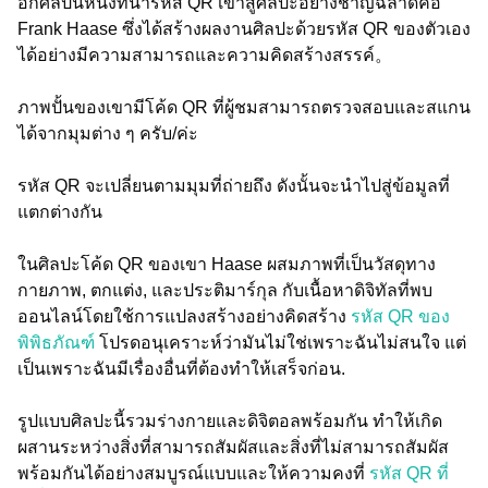
อีกศิลปินหนึ่งที่นำรหัส QR เข้าสู่ศิลปะอย่างชาญฉลาดคือ
Frank Haase ซึ่งได้สร้างผลงานศิลปะด้วยรหัส QR ของตัวเอง
ได้อย่างมีความสามารถและความคิดสร้างสรรค์。
ภาพปั้นของเขามีโค้ด QR ที่ผู้ชมสามารถตรวจสอบและสแกน
ได้จากมุมต่าง ๆ ครับ/ค่ะ
รหัส QR จะเปลี่ยนตามมุมที่ถ่ายถึง ดังนั้นจะนำไปสู่ข้อมูลที่
แตกต่างกัน
ในศิลปะโค้ด QR ของเขา Haase ผสมภาพที่เป็นวัสดุทาง
กายภาพ, ตกแต่ง, และประติมาร์กุล กับเนื้อหาดิจิทัลที่พบ
ออนไลน์โดยใช้การแปลงสร้างอย่างคิดสร้าง
รหัส QR ของ
พิพิธภัณฑ์
โปรดอนุเคราะห์ว่ามันไม่ใช่เพราะฉันไม่สนใจ แต่
เป็นเพราะฉันมีเรื่องอื่นที่ต้องทำให้เสร็จก่อน.
รูปแบบศิลปะนี้รวมร่างกายและดิจิตอลพร้อมกัน ทำให้เกิด
ผสานระหว่างสิ่งที่สามารถสัมผัสและสิ่งที่ไม่สามารถสัมผัส
พร้อมกันได้อย่างสมบูรณ์แบบและให้ความคงที่
รหัส QR ที่