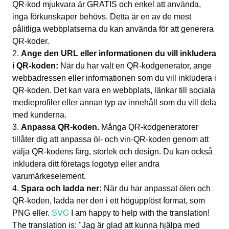
QR-kod mjukvara är GRATIS och enkel att använda,
inga förkunskaper behövs. Detta är en av de mest
pålitliga webbplatserna du kan använda för att generera
QR-koder.
Ange den URL eller informationen du vill inkludera
i QR-koden:
När du har valt en QR-kodgenerator, ange
webbadressen eller informationen som du vill inkludera i
QR-koden. Det kan vara en webbplats, länkar till sociala
medieprofiler eller annan typ av innehåll som du vill dela
med kunderna.
Anpassa QR-koden.
Många QR-kodgeneratorer
tillåter dig att anpassa öl- och vin-QR-koden genom att
välja QR-kodens färg, storlek och design. Du kan också
inkludera ditt företags logotyp eller andra
varumärkeselement.
Spara och ladda ner:
När du har anpassat ölen och
QR-koden, ladda ner den i ett högupplöst format, som
PNG eller.
SVG
I am happy to help with the translation!
The translation is: "Jag är glad att kunna hjälpa med