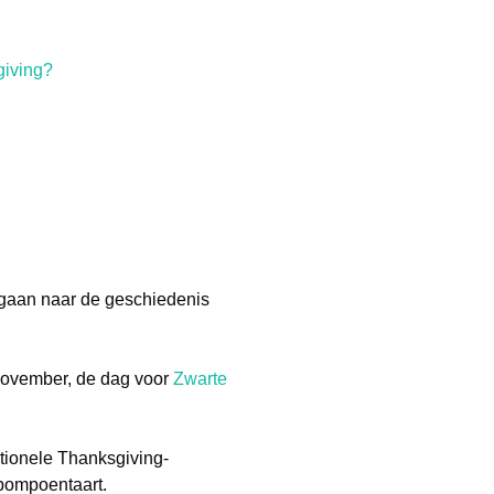
giving?
uggaan naar de geschiedenis
 november, de dag voor
Zwarte
itionele Thanksgiving-
 pompoentaart.