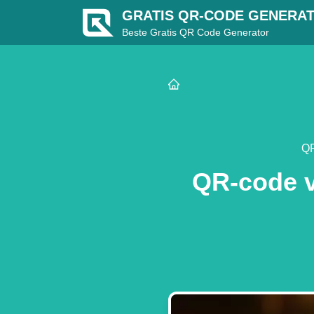
GRATIS QR-CODE GENERA
Beste Gratis QR Code Generator
QR
QR-code v