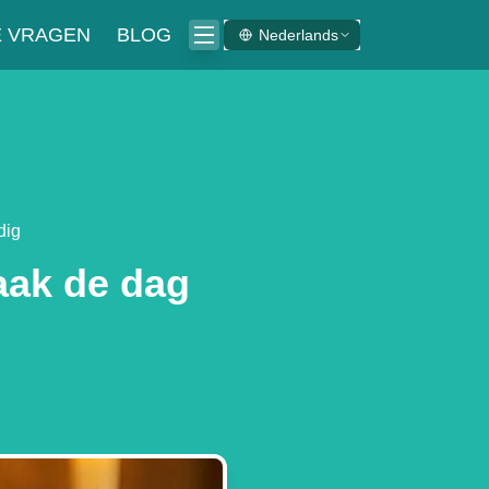
E VRAGEN
BLOG
Nederlands
dig
aak de dag