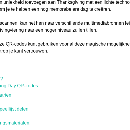
r en uniekheid toevoegen aan Thanksgiving met een lichte techno
m je te helpen een nog memorabelere dag te creëren.
nnen, kan het hen naar verschillende multimediabronnen leiden
ivingviering naar een hoger niveau zullen tillen.
wijze QR-codes kunt gebruiken voor al deze magische mogelijkh
rop je kunt vertrouwen.
y?
ving Day QR-codes
aarten
eellijst delen
ingsmaterialen.