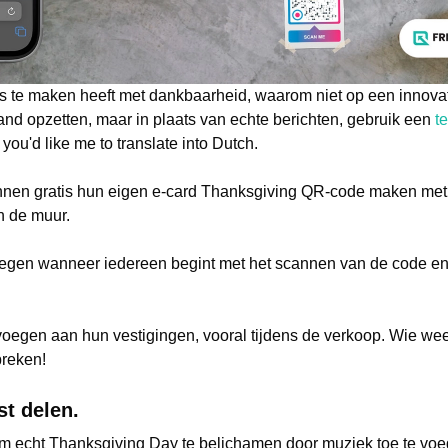
s te maken heeft met dankbaarheid, waarom niet op een innova
d opzetten, maar in plaats van echte berichten, gebruik een
t
you'd like me to translate into Dutch.
nnen gratis hun eigen e-card Thanksgiving QR-code maken met 
n de muur.
oegen wanneer iedereen begint met het scannen van de code en 
voegen aan hun vestigingen, vooral tijdens de verkoop. Wie we
preken!
st delen.
m echt Thanksgiving Day te belichamen door muziek toe te voe