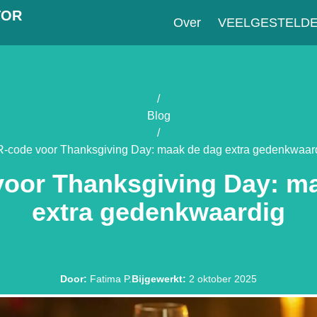
TOR
Over
VEELGESTELD
/
Blog
/
-code voor Thanksgiving Day: maak de dag extra gedenkwaar
oor Thanksgiving Day: m
extra gedenkwaardig
Door
:
Fatima P.
Bijgewerkt
:
2 oktober 2025