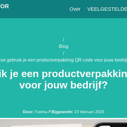
TOR
Over
VEELGESTELD
/
Blog
/
oe gebruik je een productverpakking QR-code voor jouw bedrij
ik je een productverpakki
voor jouw bedrijf?
Door
:
Fatima P.
Bijgewerkt
:
23 februari 2026