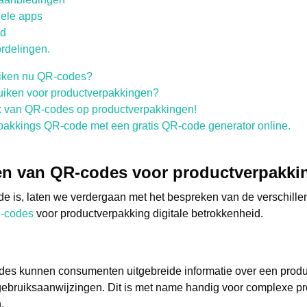
iele apps
id
rdelingen.
uiken nu QR-codes?
iken voor productverpakkingen?
k van QR-codes op productverpakkingen!
akkings QR-code met een gratis QR-code generator online.
en van QR-codes voor productverpakki
de is, laten we verdergaan met het bespreken van de verschille
-codes
voor productverpakking digitale betrokkenheid.
es kunnen consumenten uitgebreide informatie over een produ
gebruiksaanwijzingen. Dit is met name handig voor complexe p
.