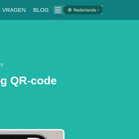
E VRAGEN
BLOG
Nederlands
f?
ng QR-code