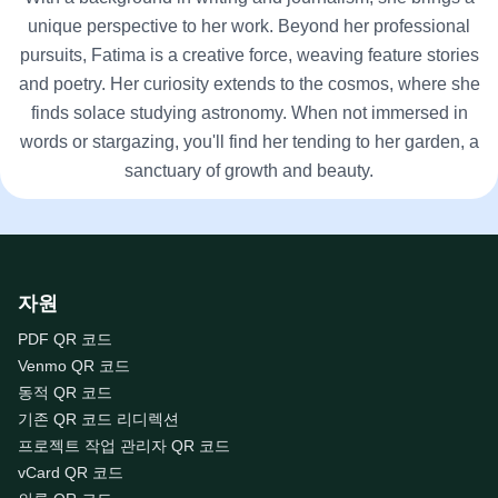
unique perspective to her work. Beyond her professional
pursuits, Fatima is a creative force, weaving feature stories
and poetry. Her curiosity extends to the cosmos, where she
finds solace studying astronomy. When not immersed in
words or stargazing, you'll find her tending to her garden, a
sanctuary of growth and beauty.
자원
PDF QR 코드
Venmo QR 코드
동적 QR 코드
기존 QR 코드 리디렉션
프로젝트 작업 관리자 QR 코드
vCard QR 코드