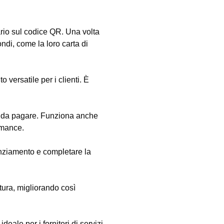
rio sul codice QR. Una volta
ndi, come la loro carta di
 versatile per i clienti. È
o da pagare. Funziona anche
 mance.
anziamento e completare la
itura, migliorando così
eale per i fornitori di servizi