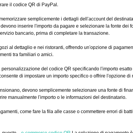
rare il codice QR di PayPal.
memorizzare semplicemente i dettagli dell'account del destinata
 devono inserire l'importo da pagare e selezionare la fonte dei fo
 servizio bancario, prima di completare la transazione.
gozi al dettaglio e nei ristoranti, offrendo un'opzione di pagamento
menti tra familiari o amici.
 personalizzazione del codice QR specificando l'importo esatt
consente di impostare un importo specifico o offrire l'opzione di
scansionano, devono semplicemente selezionare una fonte di fin
ire manualmente l'importo o le informazioni del destinatario.
agamenti, come fare la fila alle casse o commettere errori di batt
, questo...
e-commerce codice QR
La soluzione di pagamento è id