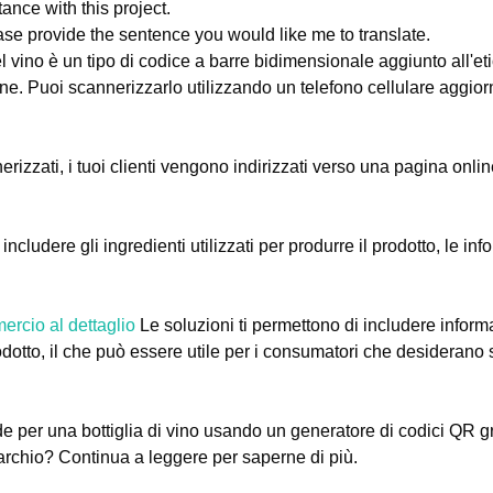
tance with this project.
ase provide the sentence you would like me to translate.
 vino è un tipo di codice a barre bidimensionale aggiunto all'eti
tine. Puoi scannerizzarlo utilizzando un telefono cellulare aggior
izzati, i tuoi clienti vengono indirizzati verso una pagina onli
ludere gli ingredienti utilizzati per produrre il prodotto, le info
ercio al dettaglio
Le soluzioni ti permettono di includere inform
odotto, il che può essere utile per i consumatori che desiderano 
e per una bottiglia di vino usando un generatore di codici QR gra
archio? Continua a leggere per saperne di più.