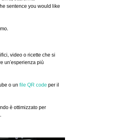
the sentence you would like
imo.
fici, video o ricette che si
re un'esperienza più
Tube o un
file QR code
per il
ondo è ottimizzato per
.