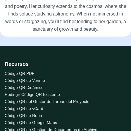
and poetry. Her curiosity extends to the cosmos, where she
finds solace studying astronomy. When not immersed in
words or stargazing, you'll find her tending to her garden, a
sanctuary of growth and beauty.
Recursos
Código QR PDF
Código QR de Venmo
Código QR Dinámico
Redirigir Código QR Existente
Código QR del Gestor de Tareas del Proyecto
Código QR de vCard
Código QR de Ropa
Código QR de Google Maps
Código QR de Gestión de Documentos de Archivo