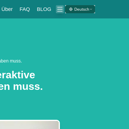
Über
FAQ
BLOG
Deutsch
haben muss.
raktive
en muss.