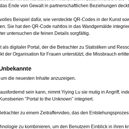
ür das Ende von Gewalt in partnerschaftlichen Beziehungen deckt
ksvolles Beispiel dafür, wie versteckte QR-Codes in der Kunst so
en. Sie hat den QR-Code nahtlos in das Wandgemälde integrier
ter untersuchen die feinen Details sorgfältig.
als digitaler Portal, der die Betrachter zu Statistiken und Res
 der Organisation für Frauen unterstützt, die Missbrauch erlitt
s Unbekannte
, um die neuesten Inhalte anzuzeigen.
sfordernd sein kann, nimmt Yiying Lu sie mutig in Angriff, ind
unstserien "Portal to the Unknown" integriert.
etrachter zu einem Zeitraffervideo, das den Entstehungsprozes
echnologie zu kombinieren, um den Benutzern Einblick in ihren 