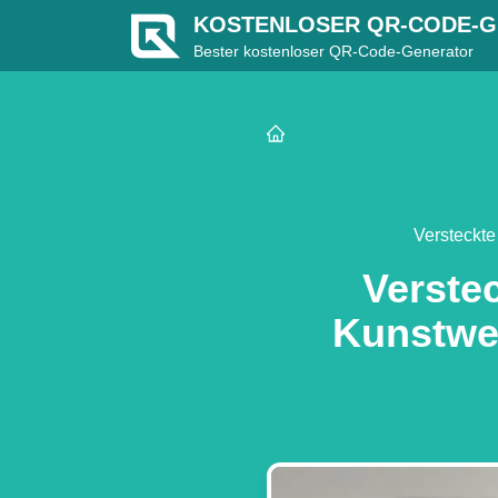
KOSTENLOSER QR-CODE-
Bester kostenloser QR-Code-Generator
Versteckte
Verste
Kunstwe