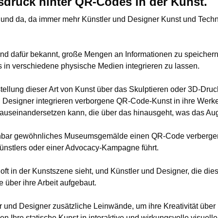
sdruck hinter QR-Codes in der Kunst.
 und da, da immer mehr Künstler und Designer Kunst und Techn
ind dafür bekannt, große Mengen an Informationen zu speicher
s in verschiedene physische Medien integrieren zu lassen.
stellung dieser Art von Kunst über das Skulptieren oder 3D-Druc
d Designer integrieren verborgene QR-Code-Kunst in ihre Werk
e auseinandersetzen kann, die über das hinausgeht, was das A
inbar gewöhnliches Museumsgemälde einen QR-Code verbergen
 Künstlers oder einer Advocacy-Kampagne führt.
 oft in der Kunstszene sieht, und Künstler und Designer, die d
 über ihre Arbeit aufgebaut.
 und Designer zusätzliche Leinwände, um ihre Kreativität übe
Ihre statische Kunst in interaktive und wirkungsvolle visuelle