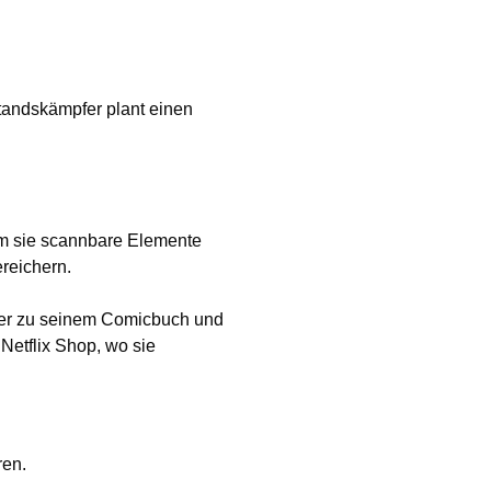
tandskämpfer plant einen
em sie scannbare Elemente
reichern.
tzer zu seinem Comicbuch und
etflix Shop, wo sie
ren.