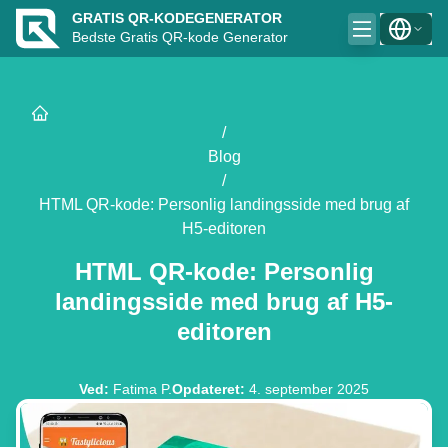
GRATIS QR-KODEGENERATOR
Bedste Gratis QR-kode Generator
/
Blog
/
HTML QR-kode: Personlig landingsside med brug af
H5-editoren
HTML QR-kode: Personlig
landingsside med brug af H5-
editoren
Ved
:
Fatima P.
Opdateret
:
4. september 2025