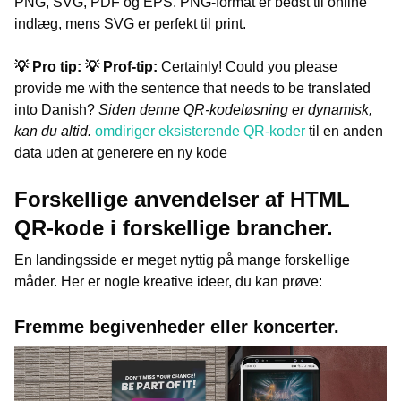
PNG, SVG, PDF og EPS. PNG-format er bedst til online
indlæg, mens SVG er perfekt til print.
💡 Pro tip: 💡 Prof-tip:
Certainly! Could you please
provide me with the sentence that needs to be translated
into Danish?
Siden denne QR-kodeløsning er dynamisk,
kan du altid.
omdiriger eksisterende QR-koder
til en anden
data uden at generere en ny kode
Forskellige anvendelser af HTML
QR-kode i forskellige brancher.
En landingsside er meget nyttig på mange forskellige
måder. Her er nogle kreative ideer, du kan prøve:
Fremme begivenheder eller koncerter.