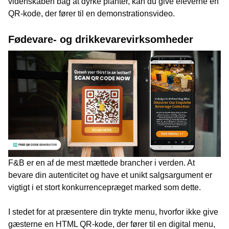
videnskaben bag at dyrke planter, kan du give eleverne en
QR-kode, der fører til en demonstrationsvideo.
Fødevare- og drikkevarevirksomheder
F&B er en af de mest mættede brancher i verden. At
bevare din autenticitet og have et unikt salgsargument er
vigtigt i et stort konkurrencepræget marked som dette.
I stedet for at præsentere din trykte menu, hvorfor ikke give
gæsterne en HTML QR-kode, der fører til en digital menu,