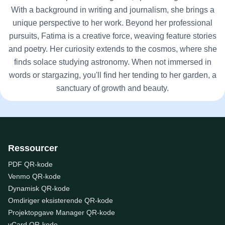
With a background in writing and journalism, she brings a
unique perspective to her work. Beyond her professional
pursuits, Fatima is a creative force, weaving feature stories
and poetry. Her curiosity extends to the cosmos, where she
finds solace studying astronomy. When not immersed in
words or stargazing, you'll find her tending to her garden, a
sanctuary of growth and beauty.
Ressourcer
PDF QR-kode
Venmo QR-kode
Dynamisk QR-kode
Omdiriger eksisterende QR-kode
Projektopgave Manager QR-kode
vCard QR-kode