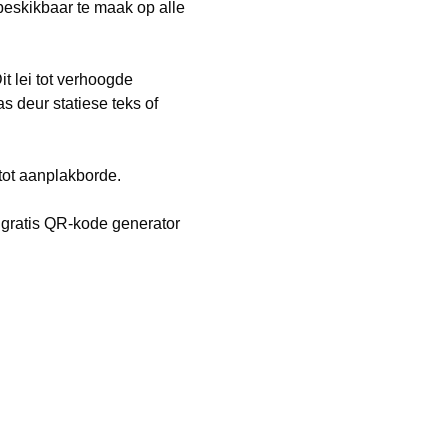
beskikbaar te maak op alle
t lei tot verhoogde
 deur statiese teks of
tot aanplakborde.
 gratis QR-kode generator