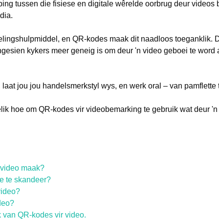
ing tussen die fisiese en digitale wêrelde oorbrug deur videos 
dia.
rtelingshulpmiddel, en QR-kodes maak dit naadloos toeganklik. Di
gesien kykers meer geneig is om deur 'n video geboei te word as
laat jou jou handelsmerkstyl wys, en werk oral – van pamflette 
delik hoe om QR-kodes vir videobemarking te gebruik wat deur 'n
n video maak?
e te skandeer?
video?
deo?
k van QR-kodes vir video.