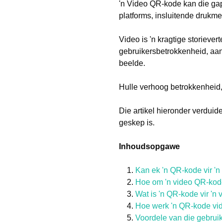
'n Video QR-kode kan die gap
platforms, insluitende drukme
Video is 'n kragtige storieve
gebruikersbetrokkenheid, aan
beelde.
Hulle verhoog betrokkenheid, 
Die artikel hieronder verdui
geskep is.
Inhoudsopgawe
Kan ek 'n QR-kode vir '
Hoe om 'n video QR-kod
Wat is 'n QR-kode vir 'n 
Hoe werk 'n QR-kode vi
Voordele van die gebrui