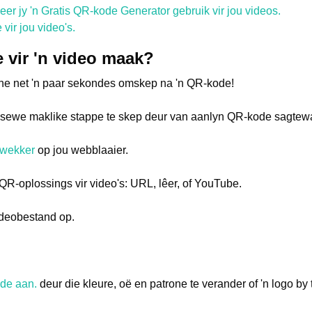
er jy 'n Gratis QR-kode Generator gebruik vir jou videos.
ir jou video's.
 vir 'n video maak?
nne net 'n paar sekondes omskep na 'n QR-kode!
n sewe maklike stappe te skep deur van aanlyn QR-kode sagtewa
pwekker
op jou webblaaier.
QR-oplossings vir video's: URL, lêer, of YouTube.
videobestand op.
de aan.
deur die kleure, oë en patrone te verander of 'n logo by