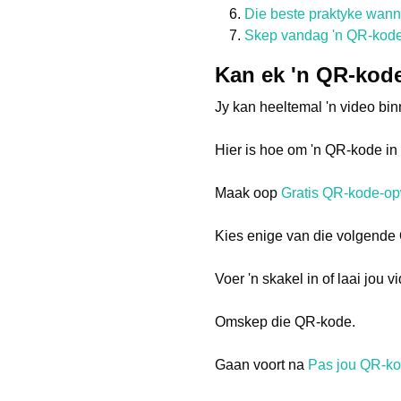
Die beste praktyke wanne
Skep vandag 'n QR-kode v
Kan ek 'n QR-kode
Jy kan heeltemal 'n video bi
Hier is hoe om 'n QR-kode i
Maak oop
Gratis QR-kode-o
Kies enige van die volgende 
Voer 'n skakel in of laai jou 
Omskep die QR-kode.
Gaan voort na
Pas jou QR-ko