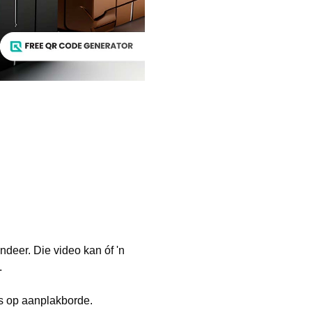
ndeer. Die video kan óf 'n
.
lfs op aanplakborde.