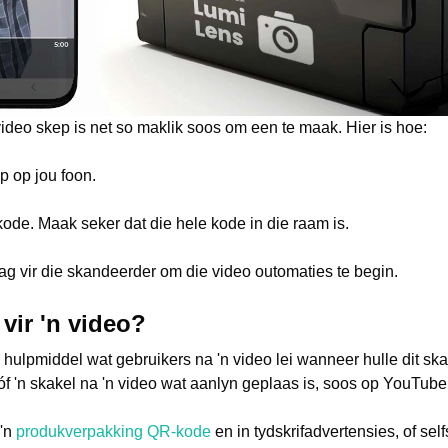
video skep is net so maklik soos om een te maak. Hier is hoe:
 op jou foon.
ode. Maak seker dat die hele kode in die raam is.
ag vir die skandeerder om die video outomaties te begin.
vir 'n video?
e hulpmiddel wat gebruikers na 'n video lei wanneer hulle dit ska
f 'n skakel na 'n video wat aanlyn geplaas is, soos op YouTube
 'n
produkverpakking QR-kode
en in tydskrifadvertensies, of se