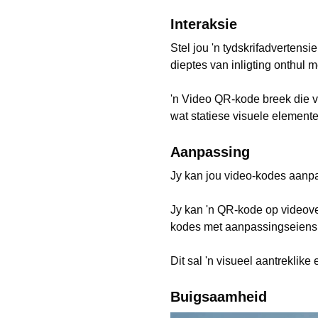
Interaksie
Stel jou 'n tydskrifadvertens
dieptes van inligting onthul 
'n Video QR-kode breek die ve
wat statiese visuele element
Aanpassing
Jy kan jou video-kodes aanpa
Jy kan 'n QR-kode op videove
kodes met aanpassingseien
Dit sal 'n visueel aantreklik
Buigsaamheid