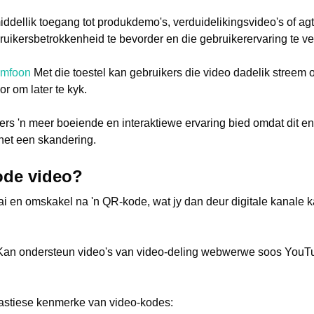
ddellik toegang tot produkdemo's, verduidelikingsvideo's of agt
uikersbetrokkenheid te bevorder en die gebruikerervaring te ve
imfoon
Met die toestel kan gebruikers die video dadelik streem of
or om later te kyk.
rs 'n meer boeiende en interaktiewe ervaring bied omdat dit en
 net een skandering.
ode video?
aai en omskakel na 'n QR-kode, wat jy dan deur digitale kanale k
an ondersteun video's van video-deling webwerwe soos YouTu
tastiese kenmerke van video-kodes: