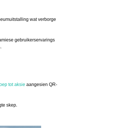
eumuitstalling wat verborge
namiese gebruikerservarings
.
oep tot aksie
aangesien QR-
gte skep.