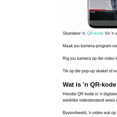
Skandeer 'n.
QR-kode
Vir 'n 
Maak jou kamera-program oop
Rig jou kamera op die video k
Tik op die pop-up skakel of w
Wat is 'n QR-kode 
Hierdie QR-kode is 'n digital
werklike videobestand wees ó
Byvoorbeeld, 'n video wat op