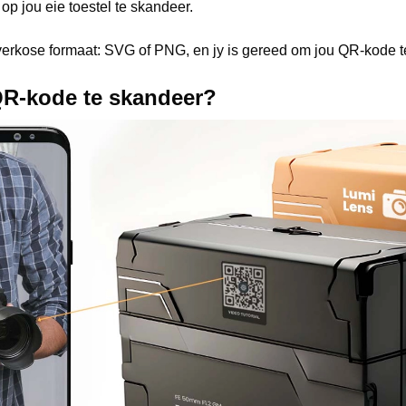
op jou eie toestel te skandeer.
 verkose formaat: SVG of PNG, en jy is gereed om jou QR-kode t
QR-kode te skandeer?