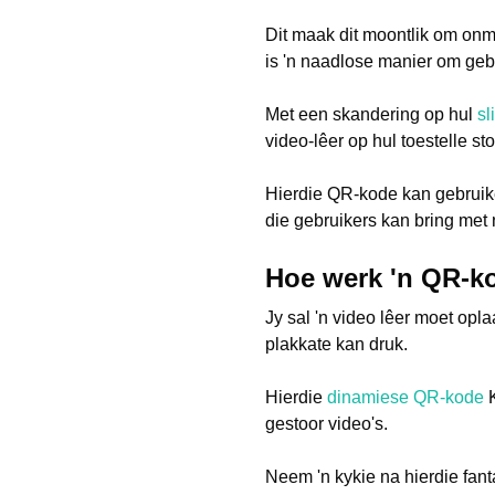
Dit maak dit moontlik om onmi
is 'n naadlose manier om gebr
Met een skandering op hul
sl
video-lêer op hul toestelle sto
Hierdie QR-kode kan gebruike
die gebruikers kan bring met
Hoe werk 'n QR-k
Jy sal 'n video lêer moet opl
plakkate kan druk.
Hierdie
dinamiese QR-kode
K
gestoor video's.
Neem 'n kykie na hierdie fan