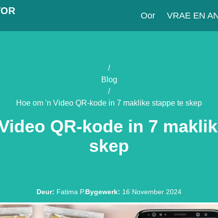
TOR
Oor
VRAE EN 
/
Blog
/
Hoe om 'n Video QR-kode in 7 maklike stappe te skep
Video QR-kode in 7 maklik
skep
Deur
:
Fatima P.
Bygewerk
:
16 November 2024