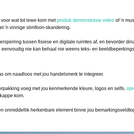
ie voor wat tot lewe kom met
produk demonstrasie video
of 'n mus
met 'n vinnige slimfoon-skandering.
rsperring tussen fisiese en digitale ruimtes af, en bevorder di
e eenvoudig nie kan behaal nie weens teks- en beeldbeperkings
s om naadloos met jou handelsmerk te integreer.
rpakking voeg met jou kenmerkende kleure, logos en selfs.
opr
skappe kom.
e en onmiddellik herkenbare element binne jou bemarkingsveldto