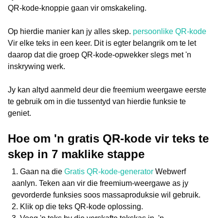
QR-kode-knoppie gaan vir omskakeling.
Op hierdie manier kan jy alles skep.
persoonlike QR-kode
Vir elke teks in een keer. Dit is egter belangrik om te let
daarop dat die groep QR-kode-opwekker slegs met 'n
inskrywing werk.
Jy kan altyd aanmeld deur die freemium weergawe eerste
te gebruik om in die tussentyd van hierdie funksie te
geniet.
Hoe om 'n gratis QR-kode vir teks te
skep in 7 maklike stappe
Gaan na die
Gratis QR-kode-generator
Webwerf
aanlyn. Teken aan vir die freemium-weergawe as jy
gevorderde funksies soos massaproduksie wil gebruik.
Klik op die teks QR-kode oplossing.