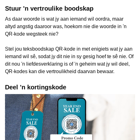
Stuur 'n vertroulike boodskap
As daar woorde is wat jy aan iemand wil oordra, maar
altyd angstig daaroor was, hoekom nie die woorde in 'n
QR-kode wegsteek nie?
Stel jou teksboodskap QR-kode in met enigiets wat jy aan
iemand wil sê, sodat jy dit nie in sy gesig hoef te sê nie. Of
dit nou 'n liefdesverklaring is of 'n geheim wat jy wil deel,
QR-kodes kan die vertroulikheid daarvan bewaar.
Deel 'n kortingskode