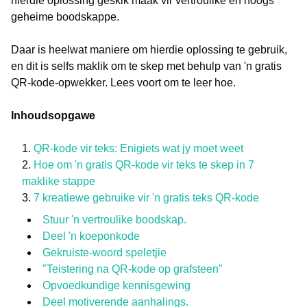
hierdie oplossing geskik maak vir vertroulike en hoogs
geheime boodskappe.
Daar is heelwat maniere om hierdie oplossing te gebruik,
en dit is selfs maklik om te skep met behulp van 'n gratis
QR-kode-opwekker. Lees voort om te leer hoe.
Inhoudsopgawe
QR-kode vir teks: Enigiets wat jy moet weet
Hoe om 'n gratis QR-kode vir teks te skep in 7
maklike stappe
7 kreatiewe gebruike vir 'n gratis teks QR-kode
Stuur 'n vertroulike boodskap.
Deel 'n koeponkode
Gekruiste-woord speletjie
"Teistering na QR-kode op grafsteen"
Opvoedkundige kennisgewing
Deel motiverende aanhalings.