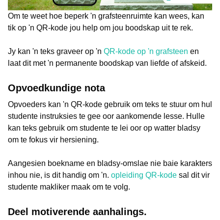
Om te weet hoe beperk 'n grafsteenruimte kan wees, kan
tik op 'n QR-kode jou help om jou boodskap uit te rek.
Jy kan 'n teks graveer op 'n
QR-kode op 'n grafsteen
en
laat dit met 'n permanente boodskap van liefde of afskeid.
Opvoedkundige nota
Opvoeders kan 'n QR-kode gebruik om teks te stuur om hul
studente instruksies te gee oor aankomende lesse. Hulle
kan teks gebruik om studente te lei oor op watter bladsy
om te fokus vir hersiening.
Aangesien boekname en bladsy-omslae nie baie karakters
inhou nie, is dit handig om 'n.
opleiding QR-kode
sal dit vir
studente makliker maak om te volg.
Deel motiverende aanhalings.