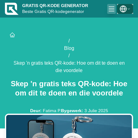
GRATIS QR-KODE GENERATOR
Beste Gratis QR-kodegenerator
/
Blog
/
Skep 'n gratis teks QR-kode: Hoe om dit te doen en
die voordele
Skep 'n gratis teks QR-kode: Hoe
om dit te doen en die voordele
Deur
:
Fatima P.
Bygewerk
:
3 Julie 2025