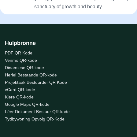
sanctuary of growth and beauty.
Hulpbronne
PDF QR Kode
Venmo QR-kode
Dinamiese QR-kode
Herlei Bestaande QR-kode
Projektaak Bestuurder QR Kode
vCard QR-kode
Klere QR-kode
Google Maps QR-kode
Lêer Dokument Bestuur QR-kode
Tydbywoning Opvolg QR-Kode