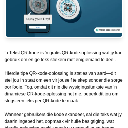
'n Tekst QR-kode is 'n gratis QR-kode-oplossing wat jy kan
gebruik om enige teks stiekem met enigiemand te deel.
Hierdie tipe QR-kode-oplossing is staties van aard—dit
stel jou in staat om een vir jouself te skep sonder die sorge
oor fooie. Tog, omdat dit nie die wysigingsfunksie van 'n
dinamiese QR-kode-oplossing het nie, beperk dit jou om
slegs een teks per QR-kode te maak.
Wanneer gebruikers die kode skandeer, sal die teks wat jy
daarin ingebed het, oopmaak vir hulle besigtiging, wat