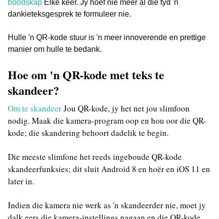
boodskap
Elke keer. Jy hoef nie meer al die tyd 'n
dankieteksgesprek te formuleer nie.
Hulle 'n QR-kode stuur is 'n meer innoverende en prettige
manier om hulle te bedank.
Hoe om 'n QR-kode met teks te
skandeer?
Om te skandeer
Jou QR-kode, jy het net jou slimfoon
nodig. Maak die kamera-program oop en hou oor die QR-
kode; die skandering behoort dadelik te begin.
Die meeste slimfone het reeds ingeboude QR-kode
skandeerfunksies; dit sluit Android 8 en hoër en iOS 11 en
later in.
Indien die kamera nie werk as 'n skandeerder nie, moet jy
dalk eers die kamera-instellings nagaan en die QR-kode