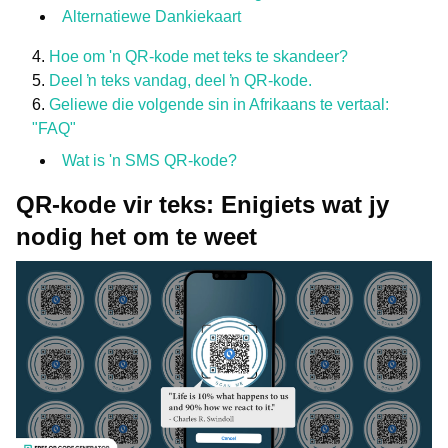
Alternatiewe Dankiekaart
Hoe om 'n QR-kode met teks te skandeer?
Deel ŉ teks vandag, deel ŉ QR-kode.
Geliewe die volgende sin in Afrikaans te vertaal:
"FAQ"
Wat is 'n SMS QR-kode?
QR-kode vir teks: Enigiets wat jy
nodig het om te weet