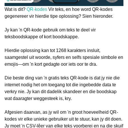
Wat is dit?
QR-kodes
Vir teks, en hoe word QR-kodes
gegenereer vir hierdie tipe oplossing? Sien hieronder.
Jy kan 'n QR-kode gebruik om teks te deel vir
teksboodskappe of kort boodskappe.
Hierdie oplossing kan tot 1268 karakters insluit,
saamgestel uit woorde, syfers en selfs spesiale simbole en
emojis—om 'n kort gedagte oor iets oor te dra.
Die beste ding van 'n gratis teks QR-kode is dat jy nie die
internet nodig het om toegang tot die ingebedde data te
verkry nie. Jy kan dit dadelik skandeer en die boodskap
wat daaragter weggesteek is, kry.
Afgesien daarvan, as jy wil om 'n groot hoeveelheid QR-
kodes vir elke unieke gebruiker uit te stuur, kan jy dit doen.
Jy moet 'n CSV-lêer van elke teks voorberei en na die skuif