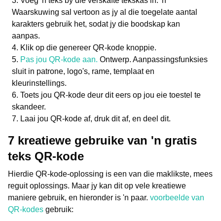
Voeg 'n teks by die verskafte tekskas in. 'n
Waarskuwing sal vertoon as jy al die toegelate aantal
karakters gebruik het, sodat jy die boodskap kan
aanpas.
Klik op die genereer QR-kode knoppie.
Pas jou QR-kode aan.
Ontwerp. Aanpassingsfunksies
sluit in patrone, logo's, rame, templaat en
kleurinstellings.
Toets jou QR-kode deur dit eers op jou eie toestel te
skandeer.
Laai jou QR-kode af, druk dit af, en deel dit.
7 kreatiewe gebruike van 'n gratis
teks QR-kode
Hierdie QR-kode-oplossing is een van die maklikste, mees
reguit oplossings. Maar jy kan dit op vele kreatiewe
maniere gebruik, en hieronder is 'n paar.
voorbeelde van
QR-kodes
gebruik: