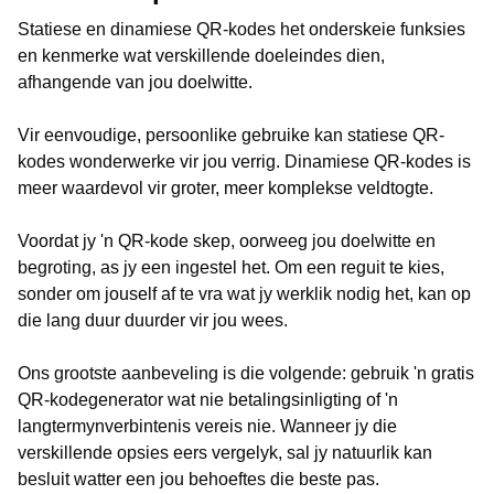
Statiese en dinamiese QR-kodes het onderskeie funksies
en kenmerke wat verskillende doeleindes dien,
afhangende van jou doelwitte.
Vir eenvoudige, persoonlike gebruike kan statiese QR-
kodes wonderwerke vir jou verrig. Dinamiese QR-kodes is
meer waardevol vir groter, meer komplekse veldtogte.
Voordat jy 'n QR-kode skep, oorweeg jou doelwitte en
begroting, as jy een ingestel het. Om een reguit te kies,
sonder om jouself af te vra wat jy werklik nodig het, kan op
die lang duur duurder vir jou wees.
Ons grootste aanbeveling is die volgende: gebruik 'n gratis
QR-kodegenerator wat nie betalingsinligting of 'n
langtermynverbintenis vereis nie. Wanneer jy die
verskillende opsies eers vergelyk, sal jy natuurlik kan
besluit watter een jou behoeftes die beste pas.