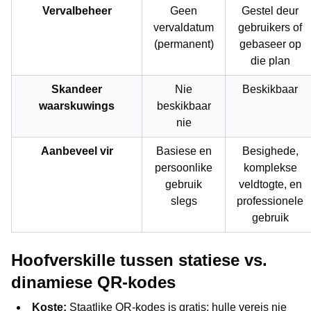
Vervalbeheer
Geen
Gestel deur
vervaldatum
gebruikers of
(permanent)
gebaseer op
die plan
Skandeer
Nie
Beskikbaar
waarskuwings
beskikbaar
nie
Aanbeveel vir
Basiese en
Besighede,
persoonlike
komplekse
gebruik
veldtogte, en
slegs
professionele
gebruik
Hoofverskille tussen statiese vs.
dinamiese QR-kodes
Koste:
Staatlike QR-kodes is gratis; hulle vereis nie