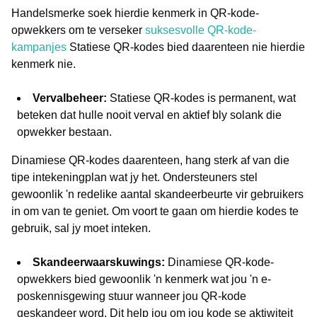
Handelsmerke soek hierdie kenmerk in QR-kode-
opwekkers om te verseker
suksesvolle QR-kode-
kampanjes
Statiese QR-kodes bied daarenteen nie hierdie
kenmerk nie.
Vervalbeheer:
Statiese QR-kodes is permanent, wat
beteken dat hulle nooit verval en aktief bly solank die
opwekker bestaan.
Dinamiese QR-kodes daarenteen, hang sterk af van die
tipe intekeningplan wat jy het. Ondersteuners stel
gewoonlik 'n redelike aantal skandeerbeurte vir gebruikers
in om van te geniet. Om voort te gaan om hierdie kodes te
gebruik, sal jy moet inteken.
Skandeerwaarskuwings:
Dinamiese QR-kode-
opwekkers bied gewoonlik 'n kenmerk wat jou 'n e-
poskennisgewing stuur wanneer jou QR-kode
geskandeer word. Dit help jou om jou kode se aktiwiteit