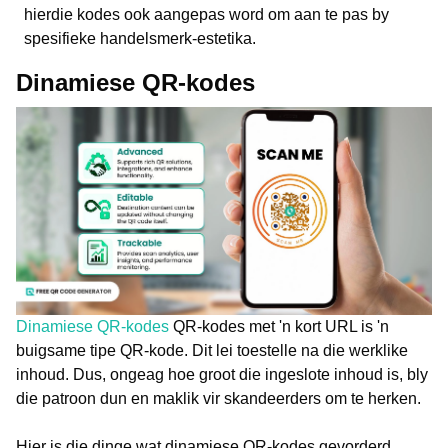
hierdie kodes ook aangepas word om aan te pas by
spesifieke handelsmerk-estetika.
Dinamiese QR-kodes
Dinamiese QR-kodes
QR-kodes met 'n kort URL is 'n
buigsame tipe QR-kode. Dit lei toestelle na die werklike
inhoud. Dus, ongeag hoe groot die ingeslote inhoud is, bly
die patroon dun en maklik vir skandeerders om te herken.
Hier is die dinge wat dinamiese QR-kodes gevorderd