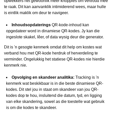
opwekkers het gewoonlik meer knoppies om vertroud mee
te raak. Dit kan aanvanklik intimiderend wees, maar hulle
is eintlik maklik om deur te navigeer.
Inhoudsopdaterings
QR-kode-inhoud kan
opgedateer word in dinamiese QR-kodes. Jy kan die
ingeslote skakel, lêer, of data wysig deur die generator.
Dit is 'n gesogte kenmerk omdat dit help om kostes wat
verband hou met QR-kode herdruk of herverdeling te
verminder. Ongelukkig het statiese QR-kodes nie hierdie
kenmerk nie.
Opvolging en skandeer analitika:
Tracking is 'n
kenmerk wat beskikbaar is in die beste dinamiese QR-
kodes. Dit stel jou in staat om skandeer van jou QR-
kodes dop te hou, insluitend die datum, tyd, en ligging
van elke skandering, sowel as die toestelle wat gebruik
is om die kodes te skandeer.