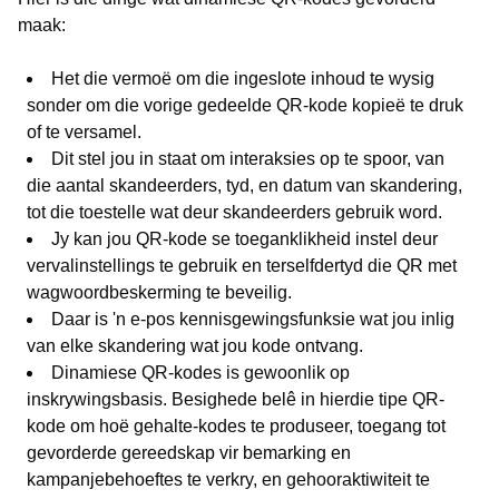
maak:
Het die vermoë om die ingeslote inhoud te wysig
sonder om die vorige gedeelde QR-kode kopieë te druk
of te versamel.
Dit stel jou in staat om interaksies op te spoor, van
die aantal skandeerders, tyd, en datum van skandering,
tot die toestelle wat deur skandeerders gebruik word.
Jy kan jou QR-kode se toeganklikheid instel deur
vervalinstellings te gebruik en terselfdertyd die QR met
wagwoordbeskerming te beveilig.
Daar is 'n e-pos kennisgewingsfunksie wat jou inlig
van elke skandering wat jou kode ontvang.
Dinamiese QR-kodes is gewoonlik op
inskrywingsbasis. Besighede belê in hierdie tipe QR-
kode om hoë gehalte-kodes te produseer, toegang tot
gevorderde gereedskap vir bemarking en
kampanjebehoeftes te verkry, en gehooraktiwiteit te