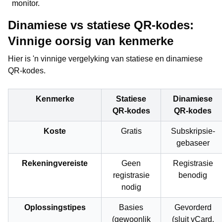
monitor.
Dinamiese vs statiese QR-kodes:
Vinnige oorsig van kenmerke
Hier is 'n vinnige vergelyking van statiese en dinamiese
QR-kodes.
Kenmerke
Statiese
Dinamiese
QR-kodes
QR-kodes
Koste
Gratis
Subskripsie-
gebaseer
Rekeningvereiste
Geen
Registrasie
registrasie
benodig
nodig
Oplossingstipes
Basies
Gevorderd
(gewoonlik
(sluit vCard,