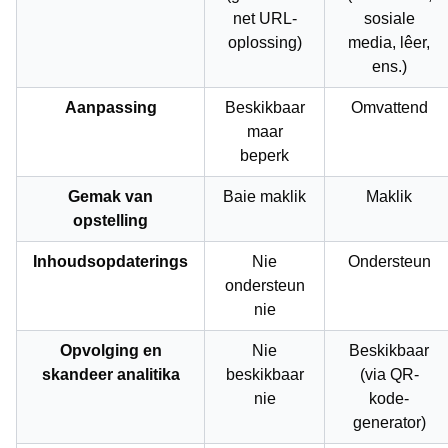
net URL-
sosiale
oplossing)
media, lêer,
ens.)
Aanpassing
Beskikbaar
Omvattend
maar
beperk
Gemak van
Baie maklik
Maklik
opstelling
Inhoudsopdaterings
Nie
Ondersteun
ondersteun
nie
Opvolging en
Nie
Beskikbaar
skandeer analitika
beskikbaar
(via QR-
nie
kode-
generator)