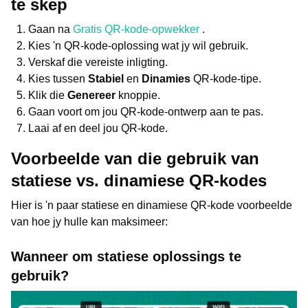
te skep
Gaan na
Gratis QR-kode-opwekker
.
Kies 'n QR-kode-oplossing wat jy wil gebruik.
Verskaf die vereiste inligting.
Kies tussen
Stabiel
en
Dinamies
QR-kode-tipe.
Klik die
Genereer
knoppie.
Gaan voort om jou QR-kode-ontwerp aan te pas.
Laai af en deel jou QR-kode.
Voorbeelde van die gebruik van
statiese vs. dinamiese QR-kodes
Hier is 'n paar statiese en dinamiese QR-kode voorbeelde
van hoe jy hulle kan maksimeer:
Wanneer om statiese oplossings te
gebruik?