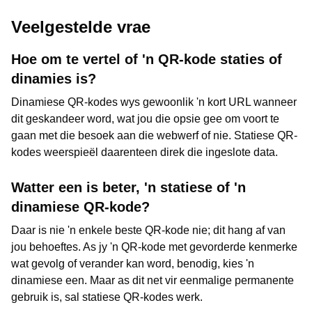
Veelgestelde vrae
Hoe om te vertel of 'n QR-kode staties of
dinamies is?
Dinamiese QR-kodes wys gewoonlik 'n kort URL wanneer
dit geskandeer word, wat jou die opsie gee om voort te
gaan met die besoek aan die webwerf of nie. Statiese QR-
kodes weerspieël daarenteen direk die ingeslote data.
Watter een is beter, 'n statiese of 'n
dinamiese QR-kode?
Daar is nie 'n enkele beste QR-kode nie; dit hang af van
jou behoeftes. As jy 'n QR-kode met gevorderde kenmerke
wat gevolg of verander kan word, benodig, kies 'n
dinamiese een. Maar as dit net vir eenmalige permanente
gebruik is, sal statiese QR-kodes werk.