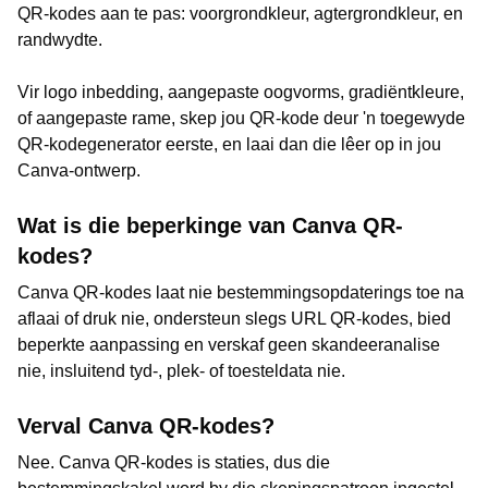
QR-kodes aan te pas: voorgrondkleur, agtergrondkleur, en
randwydte.
Vir logo inbedding, aangepaste oogvorms, gradiëntkleure,
of aangepaste rame, skep jou QR-kode deur 'n toegewyde
QR-kodegenerator eerste, en laai dan die lêer op in jou
Canva-ontwerp.
Wat is die beperkinge van Canva QR-
kodes?
Canva QR-kodes laat nie bestemmingsopdaterings toe na
aflaai of druk nie, ondersteun slegs URL QR-kodes, bied
beperkte aanpassing en verskaf geen skandeeranalise
nie, insluitend tyd-, plek- of toesteldata nie.
Verval Canva QR-kodes?
Nee. Canva QR-kodes is staties, dus die