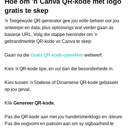
Hoe om 'n Canva QR-kode met logo
gratis te skep
'n Toegewyde QR-generator gee jou volle beheer oor jou
ontwerpe en data, plus oplossings wat verder gaan as
basiese URL. Volg die stappe hieronder om 'n
gebrandmerkte QR-kode vir Canva te skep:
Gaan na die
Gratis QR-kode-opwekker
webwerf.
Kies 'n QR-kode tipe, en vul dan die besonderhede in.
Kies tussen 'n Statiese of Dinamiese QR-kode gebaseer
op jou geval.
Klik
Genereer QR-kode.
Pas die QR-kode aan met jou handelsmerklogo en -kleure.
Pas die oogvorm en patroon aan om sy sigbaarheid te