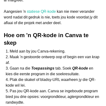
te integreer.
Aangesien 'n
statiese QR-kode
kan nie meer verander
word nadat dit gedruk is nie, toets jou kode voordat jy dit
aflaai of die projek met ander deel.
Hoe om 'n QR-kode in Canva te
skep
Meld aan by jou Canva-rekening.
Maak 'n gestoorde ontwerp oop of begin een van krap
af.
Gaan na die
Toepassings
tab. Soek
QR-kode
en
kies die eerste program in die soekresultate.
Plak die skakel of bladsy-URL waarheen jy die QR-
kode wil lei.
Pas jou QR-kode aan. Canva se ingeboude program
bied jou drie opsies: voorgrondkleur, agtergrondkleur en
randwydte.