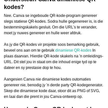
kodes?
Nee. Canva se ingeboude QR-kode-program genereer
slegs statiese QR-kodes. Sodra hulle gegenereer is, is die
bestemmingskakels gesluit. Om die URL's te verander,
moet jy nuwes genereer en hulle weer afdruk.
As jy die QR-kodes vir projekte soos bemarking gebruik,
beveel ons aan om te gebruik
dinamiese QR-kodes
In
plaas daarvan. Hierdie QR-kode skakels na 'n omleidings-
URL. Dit stel jou in staat om die inhoud enige tyd op te
dateer en sy prestasie dop te hou.
Aangesien Canva nie dinamiese kodes outomaties
genereer nie, benodig jy 'n derde party QR-kodegenerator.
Skep die dinamiese kode daar, stoor dit as PNG of SVG,
en laai dan die prent in jou Canva-ontwerp op.