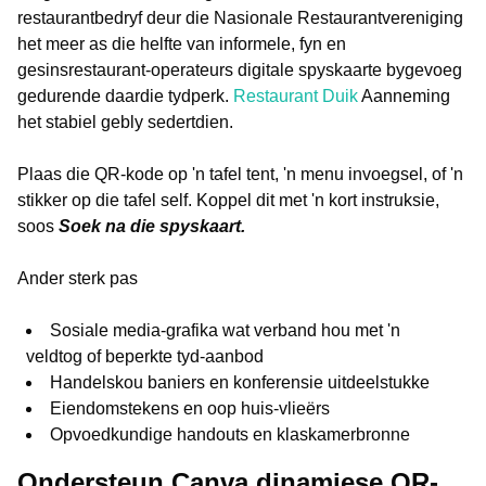
restaurantbedryf deur die Nasionale Restaurantvereniging
het meer as die helfte van informele, fyn en
gesinsrestaurant-operateurs digitale spyskaarte bygevoeg
gedurende daardie tydperk.
Restaurant Duik
Aanneming
het stabiel gebly sedertdien.
Plaas die QR-kode op 'n tafel tent, 'n menu invoegsel, of 'n
stikker op die tafel self. Koppel dit met 'n kort instruksie,
soos
Soek na die spyskaart.
Ander sterk pas
Sosiale media-grafika wat verband hou met 'n
veldtog of beperkte tyd-aanbod
Handelskou baniers en konferensie uitdeelstukke
Eiendomstekens en oop huis-vlieërs
Opvoedkundige handouts en klaskamerbronne
Ondersteun Canva dinamiese QR-