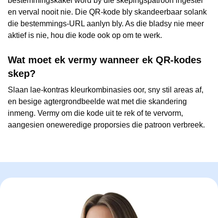
bestemmingskakel word by die skepingspatroon ingestel
en verval nooit nie. Die QR-kode bly skandeerbaar solank
die bestemmings-URL aanlyn bly. As die bladsy nie meer
aktief is nie, hou die kode ook op om te werk.
Wat moet ek vermy wanneer ek QR-kodes
skep?
Slaan lae-kontras kleurkombinasies oor, sny stil areas af,
en besige agtergrondbeelde wat met die skandering
inmeng. Vermy om die kode uit te rek of te vervorm,
aangesien oneweredige proporsies die patroon verbreek.