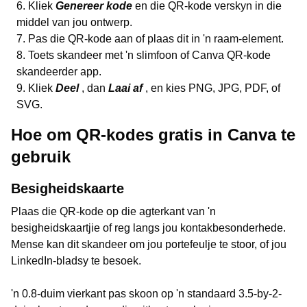
Kliek
Genereer kode
en die QR-kode verskyn in die
middel van jou ontwerp.
Pas die QR-kode aan of plaas dit in 'n raam-element.
Toets skandeer met 'n slimfoon of Canva QR-kode
skandeerder app.
Kliek
Deel
, dan
Laai af
, en kies PNG, JPG, PDF, of
SVG.
Hoe om QR-kodes gratis in Canva te
gebruik
Besigheidskaarte
Plaas die QR-kode op die agterkant van 'n
besigheidskaartjie of reg langs jou kontakbesonderhede.
Mense kan dit skandeer om jou portefeulje te stoor, of jou
LinkedIn-bladsy te besoek.
'n 0.8-duim vierkant pas skoon op 'n standaard 3.5-by-2-