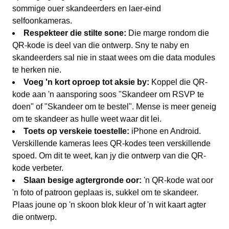
sommige ouer skandeerders en laer-eind
selfoonkameras.
Respekteer die stilte sone:
Die marge rondom die
QR-kode is deel van die ontwerp. Sny te naby en
skandeerders sal nie in staat wees om die data modules
te herken nie.
Voeg 'n kort oproep tot aksie by:
Koppel die QR-
kode aan 'n aansporing soos "Skandeer om RSVP te
doen" of "Skandeer om te bestel". Mense is meer geneig
om te skandeer as hulle weet waar dit lei.
Toets op verskeie toestelle:
iPhone en Android.
Verskillende kameras lees QR-kodes teen verskillende
spoed. Om dit te weet, kan jy die ontwerp van die QR-
kode verbeter.
Slaan besige agtergronde oor:
'n QR-kode wat oor
'n foto of patroon geplaas is, sukkel om te skandeer.
Plaas joune op 'n skoon blok kleur of 'n wit kaart agter
die ontwerp.