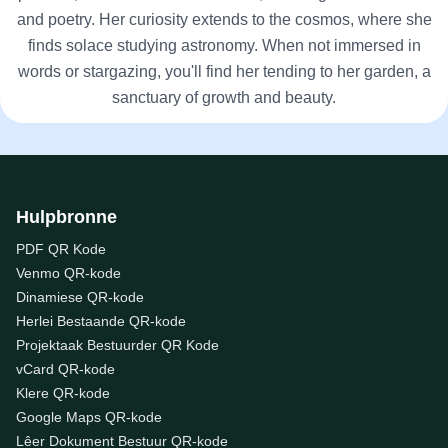
and poetry. Her curiosity extends to the cosmos, where she
finds solace studying astronomy. When not immersed in
words or stargazing, you'll find her tending to her garden, a
sanctuary of growth and beauty.
Hulpbronne
PDF QR Kode
Venmo QR-kode
Dinamiese QR-kode
Herlei Bestaande QR-kode
Projektaak Bestuurder QR Kode
vCard QR-kode
Klere QR-kode
Google Maps QR-kode
Lêer Dokument Bestuur QR-kode